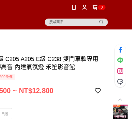
0
 C205 A205 E級 C238 雙門車款專用
旋轉高音 內建氣氛燈 禾笙影音館
800免運
500 ~ NT$12,800
E級