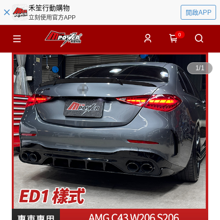
禾笙行動購物
開啟APP
立刻使用官方APP
0
1
/
1