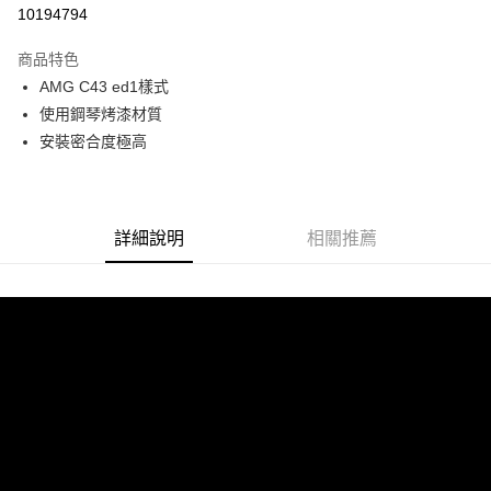
信用卡分期付款
10194794
3 期 0 利率 每期
NT$5,266
21家銀行
商品特色
6 期 0 利率 每期
NT$2,633
21家銀行
合作金庫商業銀行
第一商業銀行
AMG C43 ed1樣式
華南商業銀行
彰化商業銀行
合作金庫商業銀行
第一商業銀行
LINE Pay
使用鋼琴烤漆材質
上海商業儲蓄銀行
台北富邦商業銀行
華南商業銀行
彰化商業銀行
國泰世華商業銀行
兆豐國際商業銀行
安裝密合度極高
Apple Pay
上海商業儲蓄銀行
台北富邦商業銀行
臺灣中小企業銀行
台中商業銀行
國泰世華商業銀行
兆豐國際商業銀行
匯豐（台灣）商業銀行
華泰商業銀行
街口支付
臺灣中小企業銀行
台中商業銀行
聯邦商業銀行
遠東國際商業銀行
匯豐（台灣）商業銀行
華泰商業銀行
悠遊付
元大商業銀行
永豐商業銀行
詳細說明
相關推薦
聯邦商業銀行
遠東國際商業銀行
玉山商業銀行
星展（台灣）商業銀行
元大商業銀行
永豐商業銀行
Google Pay
台新國際商業銀行
中國信託商業銀行
玉山商業銀行
星展（台灣）商業銀行
台灣樂天信用卡公司
台新國際商業銀行
中國信託商業銀行
AFTEE先享後付
台灣樂天信用卡公司
相關說明
【關於「AFTEE先享後付」】
ATM付款
AFTEE先享後付是「在收到商品之後才付款」的支付方式。 讓您購物簡單
便利好安心！
１．簡單：不需註冊會員、不需綁卡、不需儲值。
運送方式
２．便利：只要手機號碼，簡訊認證，即可結帳。
３．安心：先確認商品／服務後，再付款。
宅配