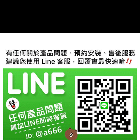
每筆NT$60，滿NT$800(含以上)免運費
【「AFTEE先享後付」結帳流程】
１．於結帳方式選擇「AFTEE先享後付」後，將跳轉至「AFTEE先享後付」
結帳頁面，進行簡訊認證並確認金額後，即可完成結帳。
２．訂單成立數日內，您將收到繳費通知簡訊。
３．收到繳費通知簡訊後14天內，點擊此簡訊中的連結，可透過四大超商／
ATM／網路銀行／等多元方式進行付款，方視為交易完成。
※ 請注意：結帳手續完成當下不需立刻繳費，但若您需要取消訂單，請聯絡
購買商品的店家。未經商家同意取消之訂單仍視為有效，需透過AFTEE先享
後付繳納相關費用。
※ 交易是否成功請以「AFTEE先享後付 」之結帳頁面顯示為準，若有關於
是否繳費成功／繳費後需取消欲退款等相關疑問，請聯繫「AFTEE先享後付
客戶支援中心」
https://netprotections.freshdesk.com/support/home
【注意事項】
１．透過由恩沛科技股份有限公司提供之「AFTEE先享後付」服務完成之交
易，需依本服務之必要範圍內提供個人資料，並將交易相關給付款項請求債
權轉讓予恩沛科技股份有限公司。
２．關於個人資料處理事宜，請瀏覽以下網址：
https://aftee.tw/terms/#terms3
３．未成年的使用者請事先徵得法定代理人或監護人之同意方可使用
「AFTEE先享後付」，若未經同意申辦者引起之損失，本公司不負相關責
任。
４．使用「AFTEE先享後付」時，將依據個別帳號之用戶狀況，依本公司即
時審查核予不同之上限額度；若仍有額度不足之情形，本公司將視審查結果
請求用戶進行身份認證。