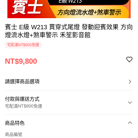
賓士 E級 W213 貫穿式尾燈 發動迎賓效果 方向
燈流水燈+煞車警示 禾笙影音館
宅配滿NT$800免運
NT$9,800
請選擇商品選項
付款與運送方式
宅配滿NT$800免運
付款方式
商品特色
信用卡一次付款
商品編號