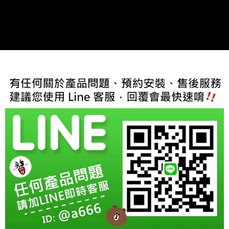
２．訂單成立數日內，您將收到繳費通知簡訊。
３．收到繳費通知簡訊後14天內，點擊此簡訊中的連結，可透過四大超商／
ATM／網路銀行／等多元方式進行付款，方視為交易完成。
※ 請注意：結帳手續完成當下不需立刻繳費，但若您需要取消訂單，請聯絡
購買商品的店家。未經商家同意取消之訂單仍視為有效，需透過AFTEE先享
後付繳納相關費用。
※ 交易是否成功請以「AFTEE先享後付 」之結帳頁面顯示為準，若有關於
是否繳費成功／繳費後需取消欲退款等相關疑問，請聯繫「AFTEE先享後付
客戶支援中心」
https://netprotections.freshdesk.com/support/home
【注意事項】
１．透過由恩沛科技股份有限公司提供之「AFTEE先享後付」服務完成之交
易，需依本服務之必要範圍內提供個人資料，並將交易相關給付款項請求債
權轉讓予恩沛科技股份有限公司。
２．關於個人資料處理事宜，請瀏覽以下網址：
https://aftee.tw/terms/#terms3
３．未成年的使用者請事先徵得法定代理人或監護人之同意方可使用
「AFTEE先享後付」，若未經同意申辦者引起之損失，本公司不負相關責
任。
４．使用「AFTEE先享後付」時，將依據個別帳號之用戶狀況，依本公司即
時審查核予不同之上限額度；若仍有額度不足之情形，本公司將視審查結果
請求用戶進行身份認證。
５．嚴禁一人註冊多個帳號或使用他人資訊註冊。若發現惡意使用之情形，
恩沛科技股份有限公司將有權停止該用戶之使用額度並採取法律行動。