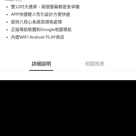
6 期 0 利率 每期
NT$4,466
21家銀行
合作金庫商業銀行
第一商業銀行
雙12吋大連屏，兩個螢幕都是安卓機
華南商業銀行
彰化商業銀行
合作金庫商業銀行
第一商業銀行
LINE Pay
APP快捷鍵人性化設計方便快速
上海商業儲蓄銀行
台北富邦商業銀行
華南商業銀行
彰化商業銀行
國泰世華商業銀行
兆豐國際商業銀行
超快八核心系統高規格處理
Apple Pay
上海商業儲蓄銀行
台北富邦商業銀行
臺灣中小企業銀行
台中商業銀行
正版導航軟體和Google地圖導航
國泰世華商業銀行
兆豐國際商業銀行
匯豐（台灣）商業銀行
華泰商業銀行
街口支付
臺灣中小企業銀行
台中商業銀行
內建WIFI Android PLAY商店
聯邦商業銀行
遠東國際商業銀行
匯豐（台灣）商業銀行
華泰商業銀行
悠遊付
元大商業銀行
永豐商業銀行
聯邦商業銀行
遠東國際商業銀行
玉山商業銀行
星展（台灣）商業銀行
元大商業銀行
永豐商業銀行
Google Pay
台新國際商業銀行
中國信託商業銀行
玉山商業銀行
星展（台灣）商業銀行
詳細說明
相關推薦
台灣樂天信用卡公司
台新國際商業銀行
中國信託商業銀行
AFTEE先享後付
台灣樂天信用卡公司
相關說明
【關於「AFTEE先享後付」】
ATM付款
AFTEE先享後付是「在收到商品之後才付款」的支付方式。 讓您購物簡單
便利好安心！
１．簡單：不需註冊會員、不需綁卡、不需儲值。
運送方式
２．便利：只要手機號碼，簡訊認證，即可結帳。
３．安心：先確認商品／服務後，再付款。
宅配
每筆NT$60，滿NT$800(含以上)免運費
【「AFTEE先享後付」結帳流程】
１．於結帳方式選擇「AFTEE先享後付」後，將跳轉至「AFTEE先享後付」
結帳頁面，進行簡訊認證並確認金額後，即可完成結帳。