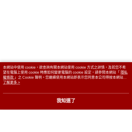
本網站中使用 cookie，欲查詢有關本網站使用 cookie 方式之詳情，及若您不希
望在電腦上使用 cookie 時應如何變更電腦的 cookie 設定，請參閱本網站「
隱私
權條款
」之 Cookie 聲明。您繼續使用本網站即表示您同意本公司得按本網站使
用條款之 Cookie 聲明使用 cookie。
了解更多 >
我知道了