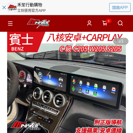
禾笙行動購物
開啟APP
立刻使用官方APP
0
1
/
1