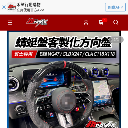
禾笙行動購物
開啟APP
立刻使用官方APP
0
1
/
1