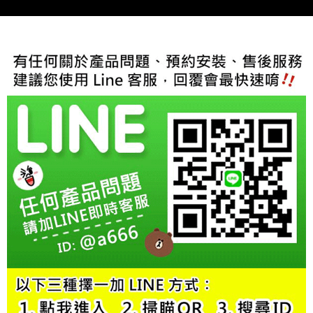
２．訂單成立數日內，您將收到繳費通知簡訊。
３．收到繳費通知簡訊後14天內，點擊此簡訊中的連結，可透過四大超商／
ATM／網路銀行／等多元方式進行付款，方視為交易完成。
※ 請注意：結帳手續完成當下不需立刻繳費，但若您需要取消訂單，請聯絡
購買商品的店家。未經商家同意取消之訂單仍視為有效，需透過AFTEE先享
後付繳納相關費用。
※ 交易是否成功請以「AFTEE先享後付 」之結帳頁面顯示為準，若有關於
是否繳費成功／繳費後需取消欲退款等相關疑問，請聯繫「AFTEE先享後付
客戶支援中心」
https://netprotections.freshdesk.com/support/home
【注意事項】
１．透過由恩沛科技股份有限公司提供之「AFTEE先享後付」服務完成之交
易，需依本服務之必要範圍內提供個人資料，並將交易相關給付款項請求債
權轉讓予恩沛科技股份有限公司。
２．關於個人資料處理事宜，請瀏覽以下網址：
https://aftee.tw/terms/#terms3
３．未成年的使用者請事先徵得法定代理人或監護人之同意方可使用
「AFTEE先享後付」，若未經同意申辦者引起之損失，本公司不負相關責
任。
４．使用「AFTEE先享後付」時，將依據個別帳號之用戶狀況，依本公司即
時審查核予不同之上限額度；若仍有額度不足之情形，本公司將視審查結果
請求用戶進行身份認證。
５．嚴禁一人註冊多個帳號或使用他人資訊註冊。若發現惡意使用之情形，
恩沛科技股份有限公司將有權停止該用戶之使用額度並採取法律行動。