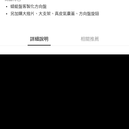
6 期 0 利率 每期
NT$5,000
21家銀行
合作金庫商業銀行
第一商業銀行
蜻蜓盤客製化方向盤
華南商業銀行
彰化商業銀行
合作金庫商業銀行
第一商業銀行
LINE Pay
另加購大撥片、大支架、真皮氣囊蓋、方向盤旋鈕
上海商業儲蓄銀行
台北富邦商業銀行
華南商業銀行
彰化商業銀行
國泰世華商業銀行
兆豐國際商業銀行
Apple Pay
上海商業儲蓄銀行
台北富邦商業銀行
臺灣中小企業銀行
台中商業銀行
國泰世華商業銀行
兆豐國際商業銀行
匯豐（台灣）商業銀行
華泰商業銀行
街口支付
臺灣中小企業銀行
台中商業銀行
聯邦商業銀行
遠東國際商業銀行
詳細說明
相關推薦
匯豐（台灣）商業銀行
華泰商業銀行
悠遊付
元大商業銀行
永豐商業銀行
聯邦商業銀行
遠東國際商業銀行
玉山商業銀行
星展（台灣）商業銀行
元大商業銀行
永豐商業銀行
Google Pay
台新國際商業銀行
中國信託商業銀行
玉山商業銀行
星展（台灣）商業銀行
台灣樂天信用卡公司
台新國際商業銀行
中國信託商業銀行
AFTEE先享後付
台灣樂天信用卡公司
相關說明
【關於「AFTEE先享後付」】
ATM付款
AFTEE先享後付是「在收到商品之後才付款」的支付方式。 讓您購物簡單
便利好安心！
１．簡單：不需註冊會員、不需綁卡、不需儲值。
運送方式
２．便利：只要手機號碼，簡訊認證，即可結帳。
３．安心：先確認商品／服務後，再付款。
宅配
每筆NT$60，滿NT$800(含以上)免運費
【「AFTEE先享後付」結帳流程】
１．於結帳方式選擇「AFTEE先享後付」後，將跳轉至「AFTEE先享後付」
結帳頁面，進行簡訊認證並確認金額後，即可完成結帳。