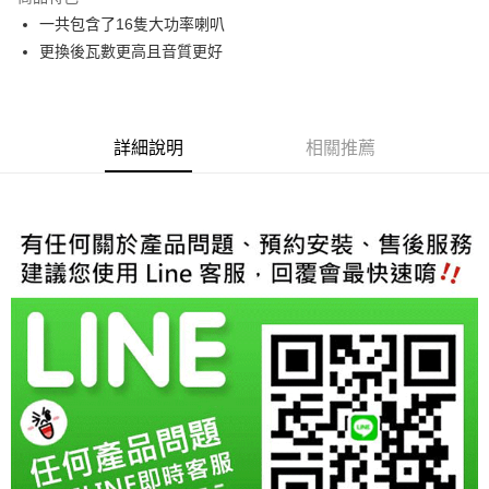
6 期 0 利率 每期
NT$12,500
21家銀行
合作金庫商業銀行
第一商業銀行
一共包含了16隻大功率喇叭
華南商業銀行
彰化商業銀行
合作金庫商業銀行
第一商業銀行
LINE Pay
更換後瓦數更高且音質更好
上海商業儲蓄銀行
台北富邦商業銀行
華南商業銀行
彰化商業銀行
國泰世華商業銀行
兆豐國際商業銀行
Apple Pay
上海商業儲蓄銀行
台北富邦商業銀行
臺灣中小企業銀行
台中商業銀行
國泰世華商業銀行
兆豐國際商業銀行
匯豐（台灣）商業銀行
華泰商業銀行
街口支付
臺灣中小企業銀行
台中商業銀行
聯邦商業銀行
遠東國際商業銀行
詳細說明
相關推薦
匯豐（台灣）商業銀行
華泰商業銀行
悠遊付
元大商業銀行
永豐商業銀行
聯邦商業銀行
遠東國際商業銀行
玉山商業銀行
星展（台灣）商業銀行
元大商業銀行
永豐商業銀行
Google Pay
台新國際商業銀行
中國信託商業銀行
玉山商業銀行
星展（台灣）商業銀行
台灣樂天信用卡公司
台新國際商業銀行
中國信託商業銀行
AFTEE先享後付
台灣樂天信用卡公司
相關說明
【關於「AFTEE先享後付」】
ATM付款
AFTEE先享後付是「在收到商品之後才付款」的支付方式。 讓您購物簡單
便利好安心！
１．簡單：不需註冊會員、不需綁卡、不需儲值。
運送方式
２．便利：只要手機號碼，簡訊認證，即可結帳。
３．安心：先確認商品／服務後，再付款。
宅配
每筆NT$60，滿NT$800(含以上)免運費
【「AFTEE先享後付」結帳流程】
１．於結帳方式選擇「AFTEE先享後付」後，將跳轉至「AFTEE先享後付」
結帳頁面，進行簡訊認證並確認金額後，即可完成結帳。