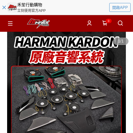
禾笙行動購物
開啟APP
立刻使用官方APP
0
1
/
1