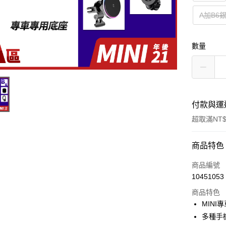
A加B6
數量
付款與運
超取滿NT$
付款方式
商品特色
信用卡一
商品編號
10451053
信用卡分
商品特色
3 期 
MINI
6 期 
合作金
多種手
華南商