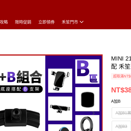
攻略
限時促銷
立即領券
禾笙門市
MINI
配 禾
超取滿NT$
NT$38
A加B
A加B1
A加B3