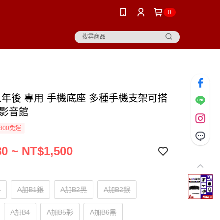
0
 21年後 專用 手機底座 多種手機支架可搭
笙影音館
800免運
0 ~ NT$1,500
黑
A加B1銀
A加B2黑
A加B2銀
A加B4
A加B5彩
A加B6黑