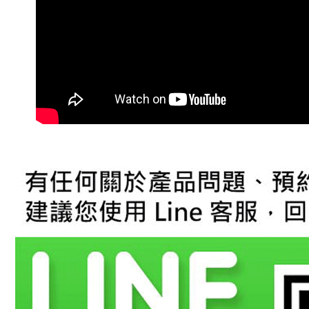
萊爾富取
２．訂單
３．收到繳
每筆NT$6
／ATM／
※ 請注意
7-11取貨
絡購買商品
先享後付
每筆NT$6
※ 交易是
是否繳費成
宅配
付客戶支
每筆NT$6
【注意事
１．透過由
交易，需
求債權轉
２．關於
https://aft
３．未成
「AFTE
任。
４．使用「
即時審查
結果請求
５．嚴禁
形，恩沛
動。