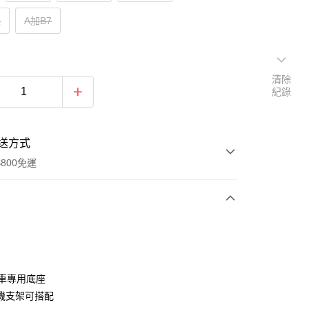
銀
A加B7
清除
紀錄
送方式
800免運
次付款
期付款
0 利率 每期
NT$126
21家銀行
專車專用底座
0 利率 每期
NT$63
21家銀行
庫商業銀行
第一商業銀行
機支架可搭配
業銀行
彰化商業銀行