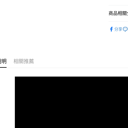
合作金
超商取貨
上海商
華南商
國泰世
商品相關分
LINE Pay
上海商
臺灣中
國泰世
匯豐（
汽車支架/
Apple Pay
臺灣中
分享
聯邦商
匯豐（
街口支付
元大商
聯邦商
玉山商
元大商
悠遊付
台新國
玉山商
台灣樂
台新國
Google Pa
說明
相關推薦
台灣樂
AFTEE先
相關說明
【關於「A
ATM付款
AFTEE
便利好安
１．簡單
２．便利
運送方式
３．安心
全家取貨
【「AFT
每筆NT$6
１．於結帳
付」結帳