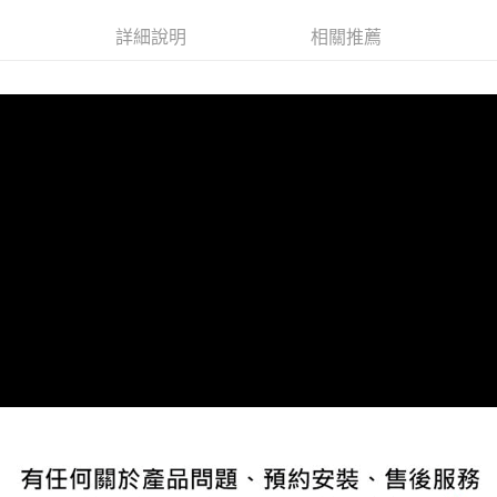
每筆NT$60，滿NT$800(含以上)免運費
【「AFTEE先享後付」結帳流程】
詳細說明
相關推薦
１．於結帳方式選擇「AFTEE先享後付」後，將跳轉至「AFTEE先享後付」
結帳頁面，進行簡訊認證並確認金額後，即可完成結帳。
２．訂單成立數日內，您將收到繳費通知簡訊。
３．收到繳費通知簡訊後14天內，點擊此簡訊中的連結，可透過四大超商／
ATM／網路銀行／等多元方式進行付款，方視為交易完成。
※ 請注意：結帳手續完成當下不需立刻繳費，但若您需要取消訂單，請聯絡
購買商品的店家。未經商家同意取消之訂單仍視為有效，需透過AFTEE先享
後付繳納相關費用。
※ 交易是否成功請以「AFTEE先享後付 」之結帳頁面顯示為準，若有關於
是否繳費成功／繳費後需取消欲退款等相關疑問，請聯繫「AFTEE先享後付
客戶支援中心」
https://netprotections.freshdesk.com/support/home
【注意事項】
１．透過由恩沛科技股份有限公司提供之「AFTEE先享後付」服務完成之交
易，需依本服務之必要範圍內提供個人資料，並將交易相關給付款項請求債
權轉讓予恩沛科技股份有限公司。
２．關於個人資料處理事宜，請瀏覽以下網址：
https://aftee.tw/terms/#terms3
３．未成年的使用者請事先徵得法定代理人或監護人之同意方可使用
「AFTEE先享後付」，若未經同意申辦者引起之損失，本公司不負相關責
任。
４．使用「AFTEE先享後付」時，將依據個別帳號之用戶狀況，依本公司即
時審查核予不同之上限額度；若仍有額度不足之情形，本公司將視審查結果