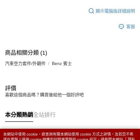
顯示電腦版詳細說明
客服
商品相關分類 (1)
汽車空力套件/外觀件
Benz 賓士
評價
喜歡這個商品嗎？購買後給他一個好評吧
本分類熱銷
全站排行
本網站中使用 cookie，欲查詢有關本網站使用 cookie 方式之詳情，及若您不希
熱門標籤
望在電腦上使用 cookie 時應如何變更電腦的 cookie 設定，請參閱本網站「
隱私