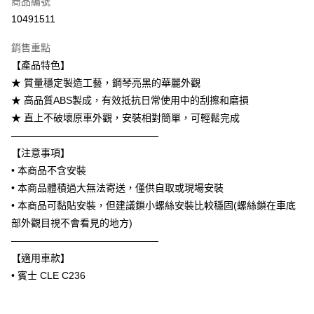
商品編號
信用卡分期付款
10491511
3 期 0 利率 每期
NT$960
21家銀行
銷售重點
6 期 0 利率 每期
NT$480
21家銀行
合作金庫商業銀行
第一商業銀行
【產品特色】
華南商業銀行
彰化商業銀行
合作金庫商業銀行
第一商業銀行
LINE Pay
★ 質量穩定製造工藝，鋼琴亮黑的華麗外觀
上海商業儲蓄銀行
台北富邦商業銀行
華南商業銀行
彰化商業銀行
國泰世華商業銀行
兆豐國際商業銀行
★ 高品質ABS製成，有效抵抗日常使用中的刮擦和磨損
Apple Pay
上海商業儲蓄銀行
台北富邦商業銀行
臺灣中小企業銀行
台中商業銀行
★ 直上不破壞原車外觀，安裝相對簡單，可輕鬆完成
國泰世華商業銀行
兆豐國際商業銀行
匯豐（台灣）商業銀行
華泰商業銀行
街口支付
臺灣中小企業銀行
台中商業銀行
———————————————
聯邦商業銀行
遠東國際商業銀行
匯豐（台灣）商業銀行
華泰商業銀行
【注意事項】
悠遊付
元大商業銀行
永豐商業銀行
聯邦商業銀行
遠東國際商業銀行
• 本商品不含安裝
玉山商業銀行
星展（台灣）商業銀行
元大商業銀行
永豐商業銀行
Google Pay
• 本商品體積過大無法寄送，僅供自取或現場安裝
台新國際商業銀行
中國信託商業銀行
玉山商業銀行
星展（台灣）商業銀行
台灣樂天信用卡公司
• 本商品可黏貼安裝，但建議鎖小螺絲安裝比較穩固(螺絲鎖在車底
台新國際商業銀行
中國信託商業銀行
AFTEE先享後付
部外觀目視不會看見的地方)
台灣樂天信用卡公司
相關說明
———————————————
【關於「AFTEE先享後付」】
ATM付款
AFTEE先享後付是「在收到商品之後才付款」的支付方式。 讓您購物簡單
【適用車款】
便利好安心！
• 賓士 CLE C236
１．簡單：不需註冊會員、不需綁卡、不需儲值。
運送方式
２．便利：只要手機號碼，簡訊認證，即可結帳。
３．安心：先確認商品／服務後，再付款。
宅配