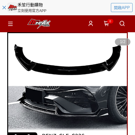
禾笙行動購物
開啟APP
立刻使用官方APP
0
1
/
2