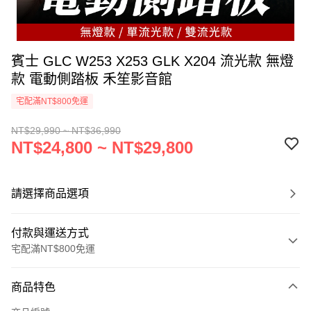
賓士 GLC W253 X253 GLK X204 流光款 無燈
款 電動側踏板 禾笙影音館
宅配滿NT$800免運
NT$29,990 ~ NT$36,990
NT$24,800 ~ NT$29,800
請選擇商品選項
付款與運送方式
宅配滿NT$800免運
付款方式
商品特色
信用卡一次付款