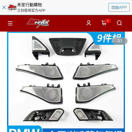
禾笙行動購物
開啟APP
立刻使用官方APP
0
1
/
1