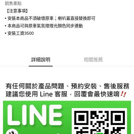
銷售重點
6 期 0 利率 每期
NT$5,000
21家銀行
合作金庫商業銀行
第一商業銀行
【注意事項】
華南商業銀行
彰化商業銀行
合作金庫商業銀行
第一商業銀行
LINE Pay
• 安裝本商品不須破壞原車；喇叭蓋直接替換即可
上海商業儲蓄銀行
台北富邦商業銀行
華南商業銀行
彰化商業銀行
國泰世華商業銀行
兆豐國際商業銀行
• 本商品可與原車氣氛燈燈光顏色同步連動
Apple Pay
上海商業儲蓄銀行
台北富邦商業銀行
臺灣中小企業銀行
台中商業銀行
• 安裝工資3500
國泰世華商業銀行
兆豐國際商業銀行
匯豐（台灣）商業銀行
華泰商業銀行
街口支付
臺灣中小企業銀行
台中商業銀行
聯邦商業銀行
遠東國際商業銀行
匯豐（台灣）商業銀行
華泰商業銀行
悠遊付
元大商業銀行
永豐商業銀行
聯邦商業銀行
遠東國際商業銀行
玉山商業銀行
星展（台灣）商業銀行
元大商業銀行
永豐商業銀行
詳細說明
相關推薦
Google Pay
台新國際商業銀行
中國信託商業銀行
玉山商業銀行
星展（台灣）商業銀行
台灣樂天信用卡公司
台新國際商業銀行
中國信託商業銀行
AFTEE先享後付
台灣樂天信用卡公司
相關說明
【關於「AFTEE先享後付」】
ATM付款
AFTEE先享後付是「在收到商品之後才付款」的支付方式。 讓您購物簡單
便利好安心！
１．簡單：不需註冊會員、不需綁卡、不需儲值。
運送方式
２．便利：只要手機號碼，簡訊認證，即可結帳。
３．安心：先確認商品／服務後，再付款。
宅配
每筆NT$60，滿NT$800(含以上)免運費
【「AFTEE先享後付」結帳流程】
１．於結帳方式選擇「AFTEE先享後付」後，將跳轉至「AFTEE先享後付」