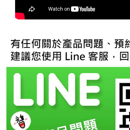
１．透過由
交易，需
求債權轉
２．關於
https://aft
３．未成
「AFTE
任。
４．使用「
即時審查
結果請求
５．嚴禁
形，恩沛
動。