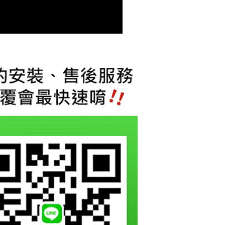
恩沛科技股份有限公司提供之「AFTEE先享後付」服務完成之
依本服務之必要範圍內提供個人資料，並將交易相關給付款項請
讓予恩沛科技股份有限公司。
個人資料處理事宜，請瀏覽以下網址：
ee.tw/terms/#terms3
年的使用者請事先徵得法定代理人或監護人之同意方可使用
E先享後付」，若未經同意申辦者引起之損失，本公司不負相關責
AFTEE先享後付」時，將依據個別帳號之用戶狀況，依本公司
核予不同之上限額度；若仍有額度不足之情形，本公司將視審查
用戶進行身份認證。
一人註冊多個帳號或使用他人資訊註冊。若發現惡意使用之情
科技股份有限公司將有權停止該用戶之使用額度並採取法律行