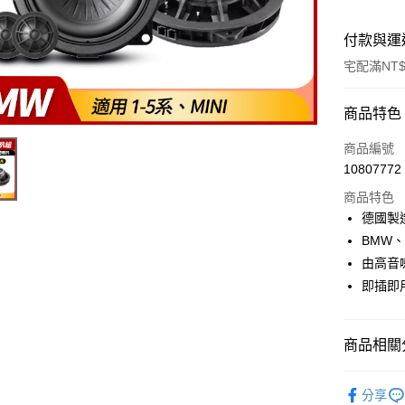
付款與運
宅配滿NT$
付款方式
商品特色
信用卡一
商品編號
10807772
信用卡分
商品特色
3 期 
德國製
6 期 
合作金
BMW、
華南商
由高音
合作金
LINE Pay
上海商
華南商
即插即
國泰世
Apple Pay
上海商
臺灣中
國泰世
匯豐（
街口支付
臺灣中
商品相關分
聯邦商
匯豐（
悠遊付
元大商
聯邦商
汽車音響
玉山商
分享
元大商
Google Pa