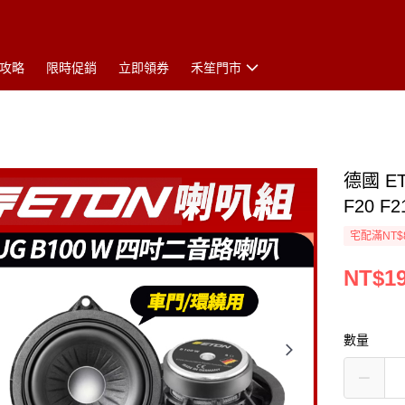
攻略
限時促銷
立即領券
禾笙門市
德國 E
F20 F
宅配滿NT$
NT$19
數量