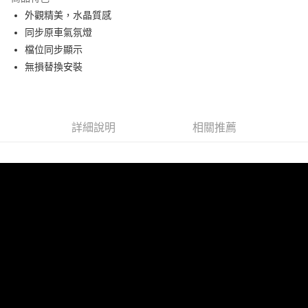
6 期 0 利率 每期
NT$1,416
21家銀行
合作金庫商業銀行
第一商業銀行
外觀精美，水晶質感
華南商業銀行
彰化商業銀行
合作金庫商業銀行
第一商業銀行
LINE Pay
同步原車氣氛燈
上海商業儲蓄銀行
台北富邦商業銀行
華南商業銀行
彰化商業銀行
國泰世華商業銀行
兆豐國際商業銀行
檔位同步顯示
Apple Pay
上海商業儲蓄銀行
台北富邦商業銀行
臺灣中小企業銀行
台中商業銀行
無損替換安裝
國泰世華商業銀行
兆豐國際商業銀行
匯豐（台灣）商業銀行
華泰商業銀行
街口支付
臺灣中小企業銀行
台中商業銀行
聯邦商業銀行
遠東國際商業銀行
匯豐（台灣）商業銀行
華泰商業銀行
悠遊付
元大商業銀行
永豐商業銀行
聯邦商業銀行
遠東國際商業銀行
玉山商業銀行
星展（台灣）商業銀行
元大商業銀行
永豐商業銀行
詳細說明
相關推薦
Google Pay
台新國際商業銀行
中國信託商業銀行
玉山商業銀行
星展（台灣）商業銀行
台灣樂天信用卡公司
台新國際商業銀行
中國信託商業銀行
AFTEE先享後付
台灣樂天信用卡公司
相關說明
【關於「AFTEE先享後付」】
ATM付款
AFTEE先享後付是「在收到商品之後才付款」的支付方式。 讓您購物簡單
便利好安心！
１．簡單：不需註冊會員、不需綁卡、不需儲值。
運送方式
２．便利：只要手機號碼，簡訊認證，即可結帳。
３．安心：先確認商品／服務後，再付款。
宅配
每筆NT$60，滿NT$800(含以上)免運費
【「AFTEE先享後付」結帳流程】
１．於結帳方式選擇「AFTEE先享後付」後，將跳轉至「AFTEE先享後付」
結帳頁面，進行簡訊認證並確認金額後，即可完成結帳。