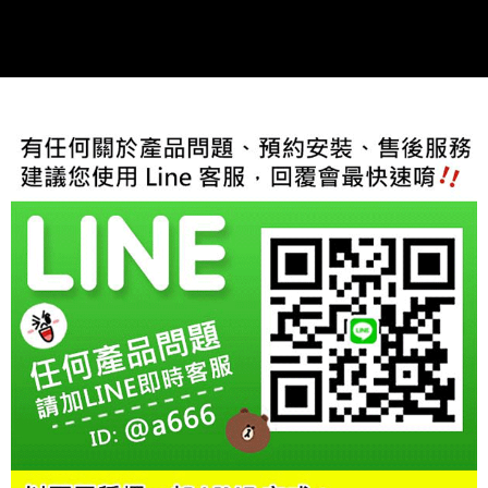
２．訂單成立數日內，您將收到繳費通知簡訊。
３．收到繳費通知簡訊後14天內，點擊此簡訊中的連結，可透過四大超商／
ATM／網路銀行／等多元方式進行付款，方視為交易完成。
※ 請注意：結帳手續完成當下不需立刻繳費，但若您需要取消訂單，請聯絡
購買商品的店家。未經商家同意取消之訂單仍視為有效，需透過AFTEE先享
後付繳納相關費用。
※ 交易是否成功請以「AFTEE先享後付 」之結帳頁面顯示為準，若有關於
是否繳費成功／繳費後需取消欲退款等相關疑問，請聯繫「AFTEE先享後付
客戶支援中心」
https://netprotections.freshdesk.com/support/home
【注意事項】
１．透過由恩沛科技股份有限公司提供之「AFTEE先享後付」服務完成之交
易，需依本服務之必要範圍內提供個人資料，並將交易相關給付款項請求債
權轉讓予恩沛科技股份有限公司。
２．關於個人資料處理事宜，請瀏覽以下網址：
https://aftee.tw/terms/#terms3
３．未成年的使用者請事先徵得法定代理人或監護人之同意方可使用
「AFTEE先享後付」，若未經同意申辦者引起之損失，本公司不負相關責
任。
４．使用「AFTEE先享後付」時，將依據個別帳號之用戶狀況，依本公司即
時審查核予不同之上限額度；若仍有額度不足之情形，本公司將視審查結果
請求用戶進行身份認證。
５．嚴禁一人註冊多個帳號或使用他人資訊註冊。若發現惡意使用之情形，
恩沛科技股份有限公司將有權停止該用戶之使用額度並採取法律行動。