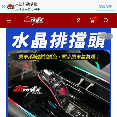
禾笙行動購物
開啟APP
立刻使用官方APP
0
1
/
1