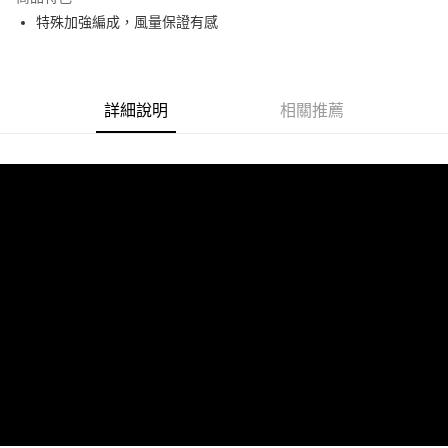
6 期 0 利率 每期
NT$416
21家銀行
合作金庫商業銀行
第一商業銀行
特殊加強編成，風量保證有感
華南商業銀行
彰化商業銀行
合作金庫商業銀行
第一商業銀行
LINE Pay
上海商業儲蓄銀行
台北富邦商業銀行
華南商業銀行
彰化商業銀行
國泰世華商業銀行
兆豐國際商業銀行
Apple Pay
上海商業儲蓄銀行
台北富邦商業銀行
臺灣中小企業銀行
台中商業銀行
國泰世華商業銀行
兆豐國際商業銀行
詳細說明
相關推薦
匯豐（台灣）商業銀行
華泰商業銀行
街口支付
臺灣中小企業銀行
台中商業銀行
聯邦商業銀行
遠東國際商業銀行
匯豐（台灣）商業銀行
華泰商業銀行
悠遊付
元大商業銀行
永豐商業銀行
聯邦商業銀行
遠東國際商業銀行
玉山商業銀行
星展（台灣）商業銀行
元大商業銀行
永豐商業銀行
Google Pay
台新國際商業銀行
中國信託商業銀行
玉山商業銀行
星展（台灣）商業銀行
台灣樂天信用卡公司
台新國際商業銀行
中國信託商業銀行
AFTEE先享後付
台灣樂天信用卡公司
相關說明
【關於「AFTEE先享後付」】
ATM付款
AFTEE先享後付是「在收到商品之後才付款」的支付方式。 讓您購物簡單
便利好安心！
１．簡單：不需註冊會員、不需綁卡、不需儲值。
運送方式
２．便利：只要手機號碼，簡訊認證，即可結帳。
３．安心：先確認商品／服務後，再付款。
宅配
每筆NT$60，滿NT$800(含以上)免運費
【「AFTEE先享後付」結帳流程】
１．於結帳方式選擇「AFTEE先享後付」後，將跳轉至「AFTEE先享後付」
結帳頁面，進行簡訊認證並確認金額後，即可完成結帳。