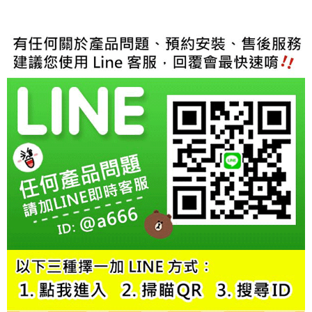
２．訂單成立數日內，您將收到繳費通知簡訊。
３．收到繳費通知簡訊後14天內，點擊此簡訊中的連結，可透過四大超商／
ATM／網路銀行／等多元方式進行付款，方視為交易完成。
※ 請注意：結帳手續完成當下不需立刻繳費，但若您需要取消訂單，請聯絡
購買商品的店家。未經商家同意取消之訂單仍視為有效，需透過AFTEE先享
後付繳納相關費用。
※ 交易是否成功請以「AFTEE先享後付 」之結帳頁面顯示為準，若有關於
是否繳費成功／繳費後需取消欲退款等相關疑問，請聯繫「AFTEE先享後付
客戶支援中心」
https://netprotections.freshdesk.com/support/home
【注意事項】
１．透過由恩沛科技股份有限公司提供之「AFTEE先享後付」服務完成之交
易，需依本服務之必要範圍內提供個人資料，並將交易相關給付款項請求債
權轉讓予恩沛科技股份有限公司。
２．關於個人資料處理事宜，請瀏覽以下網址：
https://aftee.tw/terms/#terms3
３．未成年的使用者請事先徵得法定代理人或監護人之同意方可使用
「AFTEE先享後付」，若未經同意申辦者引起之損失，本公司不負相關責
任。
４．使用「AFTEE先享後付」時，將依據個別帳號之用戶狀況，依本公司即
時審查核予不同之上限額度；若仍有額度不足之情形，本公司將視審查結果
請求用戶進行身份認證。
５．嚴禁一人註冊多個帳號或使用他人資訊註冊。若發現惡意使用之情形，
恩沛科技股份有限公司將有權停止該用戶之使用額度並採取法律行動。