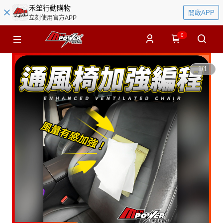
禾笙行動購物
開啟APP
立刻使用官方APP
0
1
/
1