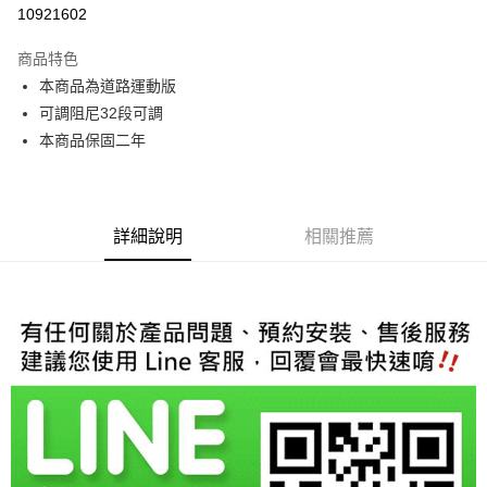
信用卡分期付款
10921602
3 期 0 利率 每期
NT$11,666
21家銀行
商品特色
6 期 0 利率 每期
NT$5,833
21家銀行
合作金庫商業銀行
第一商業銀行
本商品為道路運動版
華南商業銀行
彰化商業銀行
合作金庫商業銀行
第一商業銀行
LINE Pay
可調阻尼32段可調
上海商業儲蓄銀行
台北富邦商業銀行
華南商業銀行
彰化商業銀行
國泰世華商業銀行
兆豐國際商業銀行
本商品保固二年
Apple Pay
上海商業儲蓄銀行
台北富邦商業銀行
臺灣中小企業銀行
台中商業銀行
國泰世華商業銀行
兆豐國際商業銀行
匯豐（台灣）商業銀行
華泰商業銀行
街口支付
臺灣中小企業銀行
台中商業銀行
聯邦商業銀行
遠東國際商業銀行
匯豐（台灣）商業銀行
華泰商業銀行
悠遊付
元大商業銀行
永豐商業銀行
詳細說明
相關推薦
聯邦商業銀行
遠東國際商業銀行
玉山商業銀行
星展（台灣）商業銀行
元大商業銀行
永豐商業銀行
Google Pay
台新國際商業銀行
中國信託商業銀行
玉山商業銀行
星展（台灣）商業銀行
台灣樂天信用卡公司
台新國際商業銀行
中國信託商業銀行
AFTEE先享後付
台灣樂天信用卡公司
相關說明
【關於「AFTEE先享後付」】
ATM付款
AFTEE先享後付是「在收到商品之後才付款」的支付方式。 讓您購物簡單
便利好安心！
１．簡單：不需註冊會員、不需綁卡、不需儲值。
運送方式
２．便利：只要手機號碼，簡訊認證，即可結帳。
３．安心：先確認商品／服務後，再付款。
宅配