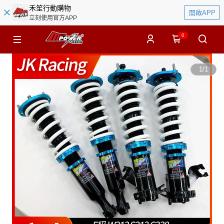
禾笙行動購物
開啟APP
立刻使用官方APP
0
1
/
1