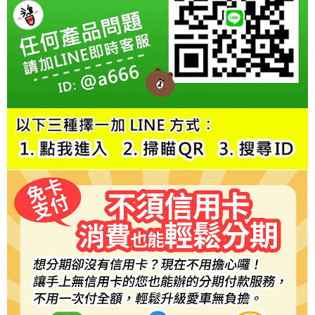
每筆NT$60，滿NT$800(含以上)免運費
【「AFTEE先享後付」結帳流程】
１．於結帳方式選擇「AFTEE先享後付」後，將跳轉至「AFTEE先享後付」
結帳頁面，進行簡訊認證並確認金額後，即可完成結帳。
２．訂單成立數日內，您將收到繳費通知簡訊。
３．收到繳費通知簡訊後14天內，點擊此簡訊中的連結，可透過四大超商／
ATM／網路銀行／等多元方式進行付款，方視為交易完成。
※ 請注意：結帳手續完成當下不需立刻繳費，但若您需要取消訂單，請聯絡
購買商品的店家。未經商家同意取消之訂單仍視為有效，需透過AFTEE先享
後付繳納相關費用。
※ 交易是否成功請以「AFTEE先享後付 」之結帳頁面顯示為準，若有關於
是否繳費成功／繳費後需取消欲退款等相關疑問，請聯繫「AFTEE先享後付
客戶支援中心」
https://netprotections.freshdesk.com/support/home
【注意事項】
１．透過由恩沛科技股份有限公司提供之「AFTEE先享後付」服務完成之交
易，需依本服務之必要範圍內提供個人資料，並將交易相關給付款項請求債
權轉讓予恩沛科技股份有限公司。
２．關於個人資料處理事宜，請瀏覽以下網址：
https://aftee.tw/terms/#terms3
３．未成年的使用者請事先徵得法定代理人或監護人之同意方可使用
「AFTEE先享後付」，若未經同意申辦者引起之損失，本公司不負相關責
任。
４．使用「AFTEE先享後付」時，將依據個別帳號之用戶狀況，依本公司即
時審查核予不同之上限額度；若仍有額度不足之情形，本公司將視審查結果
請求用戶進行身份認證。