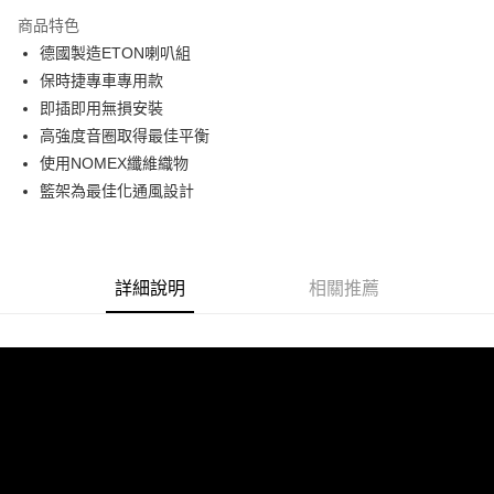
3 期 0 利率 每期
NT$9,933
21家銀行
商品特色
6 期 0 利率 每期
NT$4,966
21家銀行
合作金庫商業銀行
第一商業銀行
德國製造ETON喇叭組
華南商業銀行
彰化商業銀行
合作金庫商業銀行
第一商業銀行
LINE Pay
保時捷專車專用款
上海商業儲蓄銀行
台北富邦商業銀行
華南商業銀行
彰化商業銀行
國泰世華商業銀行
兆豐國際商業銀行
即插即用無損安裝
Apple Pay
上海商業儲蓄銀行
台北富邦商業銀行
臺灣中小企業銀行
台中商業銀行
高強度音圈取得最佳平衡
國泰世華商業銀行
兆豐國際商業銀行
匯豐（台灣）商業銀行
華泰商業銀行
街口支付
臺灣中小企業銀行
台中商業銀行
使用NOMEX纖維織物
聯邦商業銀行
遠東國際商業銀行
匯豐（台灣）商業銀行
華泰商業銀行
籃架為最佳化通風設計
悠遊付
元大商業銀行
永豐商業銀行
聯邦商業銀行
遠東國際商業銀行
玉山商業銀行
星展（台灣）商業銀行
元大商業銀行
永豐商業銀行
Google Pay
台新國際商業銀行
中國信託商業銀行
玉山商業銀行
星展（台灣）商業銀行
台灣樂天信用卡公司
台新國際商業銀行
中國信託商業銀行
AFTEE先享後付
詳細說明
相關推薦
台灣樂天信用卡公司
相關說明
【關於「AFTEE先享後付」】
ATM付款
AFTEE先享後付是「在收到商品之後才付款」的支付方式。 讓您購物簡單
便利好安心！
１．簡單：不需註冊會員、不需綁卡、不需儲值。
運送方式
２．便利：只要手機號碼，簡訊認證，即可結帳。
３．安心：先確認商品／服務後，再付款。
宅配
每筆NT$60，滿NT$800(含以上)免運費
【「AFTEE先享後付」結帳流程】
１．於結帳方式選擇「AFTEE先享後付」後，將跳轉至「AFTEE先享後付」