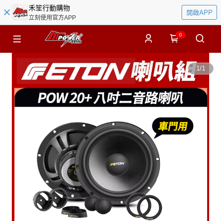
禾笙行動購物
開啟APP
立刻使用官方APP
0
1
/
1