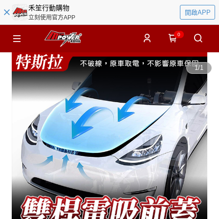
禾笙行動購物
開啟APP
立刻使用官方APP
0
1
/
1