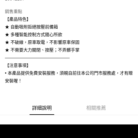
3 期 0 利率 每期
NT$4,600
21家銀行
銷售重點
6 期 0 利率 每期
NT$2,300
21家銀行
合作金庫商業銀行
第一商業銀行
【產品特色】
華南商業銀行
彰化商業銀行
合作金庫商業銀行
第一商業銀行
LINE Pay
★ 自動吸附拒絕按壓前備箱
上海商業儲蓄銀行
台北富邦商業銀行
華南商業銀行
彰化商業銀行
國泰世華商業銀行
兆豐國際商業銀行
★ 多種智能控制方式隨心所欲
Apple Pay
上海商業儲蓄銀行
台北富邦商業銀行
臺灣中小企業銀行
台中商業銀行
★ 不破線，原車取電，不影響原車保固
國泰世華商業銀行
兆豐國際商業銀行
匯豐（台灣）商業銀行
華泰商業銀行
街口支付
臺灣中小企業銀行
台中商業銀行
★ 不需要大力關閉、按壓；不弄髒手掌
聯邦商業銀行
遠東國際商業銀行
匯豐（台灣）商業銀行
華泰商業銀行
———————————————
悠遊付
元大商業銀行
永豐商業銀行
聯邦商業銀行
遠東國際商業銀行
【注意事項】
玉山商業銀行
星展（台灣）商業銀行
元大商業銀行
永豐商業銀行
Google Pay
• 本產品提供免費安裝服務，須親自前往本公司門市服務處，才有贈
台新國際商業銀行
中國信託商業銀行
玉山商業銀行
星展（台灣）商業銀行
台灣樂天信用卡公司
安裝喔！
台新國際商業銀行
中國信託商業銀行
AFTEE先享後付
台灣樂天信用卡公司
相關說明
【關於「AFTEE先享後付」】
ATM付款
AFTEE先享後付是「在收到商品之後才付款」的支付方式。 讓您購物簡單
詳細說明
相關推薦
便利好安心！
１．簡單：不需註冊會員、不需綁卡、不需儲值。
運送方式
２．便利：只要手機號碼，簡訊認證，即可結帳。
３．安心：先確認商品／服務後，再付款。
宅配
每筆NT$60，滿NT$800(含以上)免運費
【「AFTEE先享後付」結帳流程】