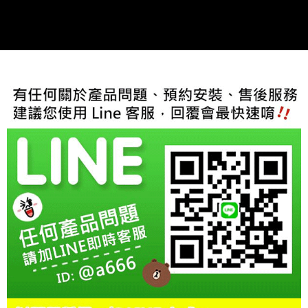
２．訂單成立數日內，您將收到繳費通知簡訊。
３．收到繳費通知簡訊後14天內，點擊此簡訊中的連結，可透過四大超商／
ATM／網路銀行／等多元方式進行付款，方視為交易完成。
※ 請注意：結帳手續完成當下不需立刻繳費，但若您需要取消訂單，請聯絡
購買商品的店家。未經商家同意取消之訂單仍視為有效，需透過AFTEE先享
後付繳納相關費用。
※ 交易是否成功請以「AFTEE先享後付 」之結帳頁面顯示為準，若有關於
是否繳費成功／繳費後需取消欲退款等相關疑問，請聯繫「AFTEE先享後付
客戶支援中心」
https://netprotections.freshdesk.com/support/home
【注意事項】
１．透過由恩沛科技股份有限公司提供之「AFTEE先享後付」服務完成之交
易，需依本服務之必要範圍內提供個人資料，並將交易相關給付款項請求債
權轉讓予恩沛科技股份有限公司。
２．關於個人資料處理事宜，請瀏覽以下網址：
https://aftee.tw/terms/#terms3
３．未成年的使用者請事先徵得法定代理人或監護人之同意方可使用
「AFTEE先享後付」，若未經同意申辦者引起之損失，本公司不負相關責
任。
４．使用「AFTEE先享後付」時，將依據個別帳號之用戶狀況，依本公司即
時審查核予不同之上限額度；若仍有額度不足之情形，本公司將視審查結果
請求用戶進行身份認證。
５．嚴禁一人註冊多個帳號或使用他人資訊註冊。若發現惡意使用之情形，
恩沛科技股份有限公司將有權停止該用戶之使用額度並採取法律行動。