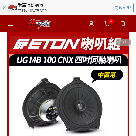
禾笙行動購物
開啟APP
立刻使用官方APP
0
1
/
1