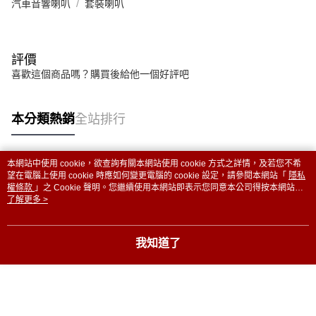
汽車音響喇叭
套裝喇叭
評價
喜歡這個商品嗎？購買後給他一個好評吧
本分類熱銷
全站排行
本網站中使用 cookie，欲查詢有關本網站使用 cookie 方式之詳情，及若您不希
熱門標籤
望在電腦上使用 cookie 時應如何變更電腦的 cookie 設定，請參閱本網站「
隱私
權條款
」之 Cookie 聲明。您繼續使用本網站即表示您同意本公司得按本網站使
用條款之 Cookie 聲明使用 cookie。
了解更多 >
我知道了