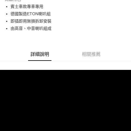
6 期 0 利率 每期
NT$1,916
21家銀行
合作金庫商業銀行
第一商業銀行
賓士車款專車專用
華南商業銀行
彰化商業銀行
合作金庫商業銀行
第一商業銀行
LINE Pay
德國製造ETON喇叭組
上海商業儲蓄銀行
台北富邦商業銀行
華南商業銀行
彰化商業銀行
國泰世華商業銀行
兆豐國際商業銀行
即插即用無損拆卸安裝
Apple Pay
上海商業儲蓄銀行
台北富邦商業銀行
臺灣中小企業銀行
台中商業銀行
由高音、中音喇叭組成
國泰世華商業銀行
兆豐國際商業銀行
匯豐（台灣）商業銀行
華泰商業銀行
街口支付
臺灣中小企業銀行
台中商業銀行
聯邦商業銀行
遠東國際商業銀行
匯豐（台灣）商業銀行
華泰商業銀行
悠遊付
元大商業銀行
永豐商業銀行
聯邦商業銀行
遠東國際商業銀行
玉山商業銀行
星展（台灣）商業銀行
元大商業銀行
永豐商業銀行
詳細說明
相關推薦
Google Pay
台新國際商業銀行
中國信託商業銀行
玉山商業銀行
星展（台灣）商業銀行
台灣樂天信用卡公司
台新國際商業銀行
中國信託商業銀行
AFTEE先享後付
台灣樂天信用卡公司
相關說明
【關於「AFTEE先享後付」】
ATM付款
AFTEE先享後付是「在收到商品之後才付款」的支付方式。 讓您購物簡單
便利好安心！
１．簡單：不需註冊會員、不需綁卡、不需儲值。
運送方式
２．便利：只要手機號碼，簡訊認證，即可結帳。
３．安心：先確認商品／服務後，再付款。
宅配
每筆NT$60，滿NT$800(含以上)免運費
【「AFTEE先享後付」結帳流程】
１．於結帳方式選擇「AFTEE先享後付」後，將跳轉至「AFTEE先享後付」
結帳頁面，進行簡訊認證並確認金額後，即可完成結帳。