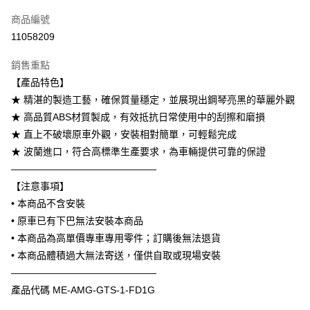
信用卡一次付款
商品編號
信用卡分期付款
11058209
3 期 0 利率 每期
NT$3,300
21家銀行
銷售重點
6 期 0 利率 每期
NT$1,650
21家銀行
合作金庫商業銀行
第一商業銀行
【產品特色】
華南商業銀行
彰化商業銀行
合作金庫商業銀行
第一商業銀行
LINE Pay
★ 精湛的製造工藝，確保質量穩定，並展現出鋼琴亮黑的華麗外觀
上海商業儲蓄銀行
台北富邦商業銀行
華南商業銀行
彰化商業銀行
國泰世華商業銀行
兆豐國際商業銀行
★ 高品質ABS材質製成，有效抵抗日常使用中的刮擦和磨損
Apple Pay
上海商業儲蓄銀行
台北富邦商業銀行
臺灣中小企業銀行
台中商業銀行
★ 直上不破壞原車外觀，安裝相對簡單，可輕鬆完成
國泰世華商業銀行
兆豐國際商業銀行
匯豐（台灣）商業銀行
華泰商業銀行
街口支付
臺灣中小企業銀行
台中商業銀行
★ 波蘭進口，符合高標準生產要求，為車輛提供可靠的保證
聯邦商業銀行
遠東國際商業銀行
匯豐（台灣）商業銀行
華泰商業銀行
———————————————
悠遊付
元大商業銀行
永豐商業銀行
聯邦商業銀行
遠東國際商業銀行
【注意事項】
玉山商業銀行
星展（台灣）商業銀行
元大商業銀行
永豐商業銀行
Google Pay
• 本商品不含安裝
台新國際商業銀行
中國信託商業銀行
玉山商業銀行
星展（台灣）商業銀行
台灣樂天信用卡公司
• 原車已有下巴無法安裝本商品
台新國際商業銀行
中國信託商業銀行
AFTEE先享後付
• 本商品為高單價專車專用零件；訂購後無法退貨
台灣樂天信用卡公司
相關說明
• 本商品體積過大無法寄送，僅供自取或現場安裝
【關於「AFTEE先享後付」】
ATM付款
AFTEE先享後付是「在收到商品之後才付款」的支付方式。 讓您購物簡單
———————————————
便利好安心！
產品代碼 ME-AMG-GTS-1-FD1G
１．簡單：不需註冊會員、不需綁卡、不需儲值。
運送方式
２．便利：只要手機號碼，簡訊認證，即可結帳。