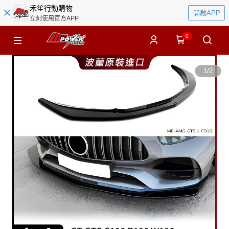
禾笙行動購物
開啟APP
立刻使用官方APP
0
1
/
2