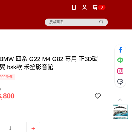
0
BMW 四系 G22 M4 G82 專用 正3D碳
翼 bsk款 禾笙影音館
800免運
0
,800