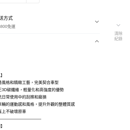
送方式
800免運
清除
紀錄
次付款
期付款
0 利率 每期
NT$12,933
21家銀行
色】
0 利率 每期
NT$6,466
21家銀行
庫商業銀行
第一商業銀行
特風格和精緻工藝，完美契合車型
業銀行
彰化商業銀行
正3D碳纖維，輕量化和高強度的優勢
庫商業銀行
第一商業銀行
業儲蓄銀行
台北富邦商業銀行
業銀行
彰化商業銀行
抗日常使用中的刮擦和磨損
華商業銀行
兆豐國際商業銀行
業儲蓄銀行
台北富邦商業銀行
了車輛的運動感和風格，提升外觀的整體質感
小企業銀行
台中商業銀行
華商業銀行
兆豐國際商業銀行
直上不破壞原車
台灣）商業銀行
華泰商業銀行
小企業銀行
台中商業銀行
業銀行
遠東國際商業銀行
———————————
台灣）商業銀行
華泰商業銀行
業銀行
永豐商業銀行
項】
業銀行
遠東國際商業銀行