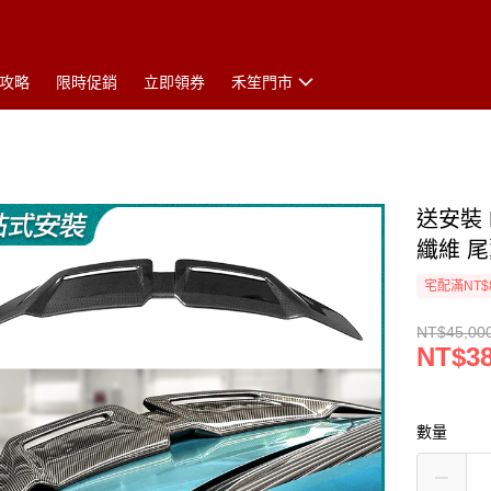
攻略
限時促銷
立即領券
禾笙門市
送安裝 
纖維 尾
宅配滿NT$
NT$45,00
NT$38
數量