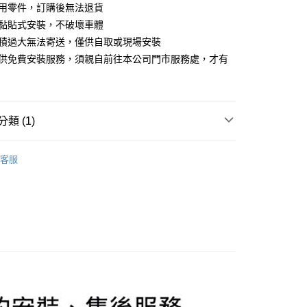
業銀行
星展（台灣）商業銀行
業銀行
永豐商業銀行
專用零件，訂購後無法退貨
y
際商業銀行
中國信託商業銀行
業銀行
星展（台灣）商業銀行
為黏貼式安裝，不破壞車體
天信用卡公司
際商業銀行
中國信託商業銀行
享後付
體積過大無法寄送，僅供自取或現場安裝
天信用卡公司
提供免費安裝服務，須親自前往本公司門市服務處，才有
FTEE先享後付」】
！
先享後付是「在收到商品之後才付款」的支付方式。 讓您購物簡單
心！
：不需註冊會員、不需綁卡、不需儲值。
：只要手機號碼，簡訊認證，即可結帳。
類 (1)
：先確認商品／服務後，再付款。
件/外觀件
BMW 寶馬
EE先享後付」結帳流程】
客服
0，滿NT$800(含以上)免運費
方式選擇「AFTEE先享後付」後，將跳轉至「AFTEE先享後
頁面，進行簡訊認證並確認金額後，即可完成結帳。
成立數日內，您將收到繳費通知簡訊。
費通知簡訊後14天內，點擊此簡訊中的連結，可透過四大超商
網路銀行／等多元方式進行付款，方視為交易完成。
：結帳手續完成當下不需立刻繳費，但若您需要取消訂單，請聯
的店家。未經商家同意取消之訂單仍視為有效，需透過AFTEE
繳納相關費用。
否成功請以「AFTEE先享後付 」之結帳頁面顯示為準，若有關於
功／繳費後需取消欲退款等相關疑問，請聯繫「AFTEE先享後
援中心」
https://netprotections.freshdesk.com/support/home