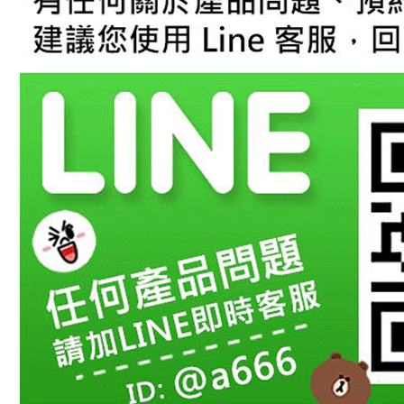
【注意事
１．透過由
交易，需
求債權轉
２．關於
https://aft
３．未成
「AFTE
任。
４．使用「
即時審查
結果請求
５．嚴禁
形，恩沛
動。