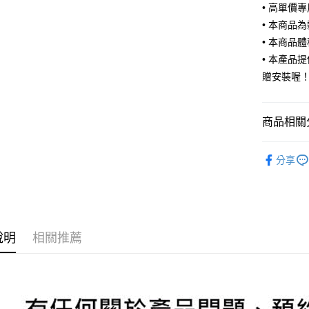
玉山商
元大商
• 高單價
Google Pa
台新國
玉山商
• 本商品
台灣樂
台新國
AFTEE先
• 本商品
台灣樂
相關說明
• 本產品
【關於「A
ATM付款
贈安裝喔
AFTEE
便利好安
１．簡單
２．便利
運送方式
商品相關分
３．安心
宅配
汽車空力套
【「AFT
分享
每筆NT$6
１．於結帳
付」結帳
２．訂單
３．收到繳
／ATM／
※ 請注意
說明
相關推薦
絡購買商品
先享後付
※ 交易是
是否繳費成
付客戶支