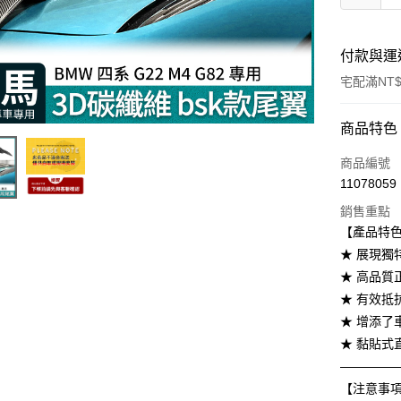
付款與運
宅配滿NT$
付款方式
商品特色
信用卡一
商品編號
11078059
信用卡分
銷售重點
3 期 
【產品特
6 期 
合作金
★ 展現獨
華南商
★ 高品質
合作金
LINE Pay
上海商
華南商
★ 有效抵
國泰世
Apple Pay
上海商
★ 增添
臺灣中
國泰世
★ 黏貼式
匯豐（
街口支付
臺灣中
聯邦商
————
匯豐（
悠遊付
元大商
【注意事
聯邦商