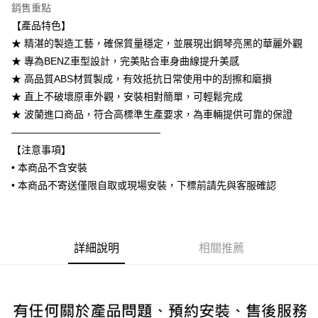
銷售重點
6 期 0 利率 每期
NT$1,300
21家銀行
合作金庫商業銀行
第一商業銀行
【產品特色】
華南商業銀行
彰化商業銀行
合作金庫商業銀行
第一商業銀行
LINE Pay
★ 精湛的製造工藝，確保質量穩定，並展現出鋼琴亮黑的華麗外觀
上海商業儲蓄銀行
台北富邦商業銀行
華南商業銀行
彰化商業銀行
國泰世華商業銀行
兆豐國際商業銀行
★ 專為BENZ車型設計，完美貼合車身曲線提升美感
Apple Pay
上海商業儲蓄銀行
台北富邦商業銀行
臺灣中小企業銀行
台中商業銀行
★ 高品質ABS材質製成，有效抵抗日常使用中的刮擦和磨損
國泰世華商業銀行
兆豐國際商業銀行
匯豐（台灣）商業銀行
華泰商業銀行
街口支付
臺灣中小企業銀行
台中商業銀行
★ 直上不破壞原車外觀，安裝相對簡單，可輕鬆完成
聯邦商業銀行
遠東國際商業銀行
匯豐（台灣）商業銀行
華泰商業銀行
★ 波蘭進口商品，符合高標準生產要求，為車輛提供可靠的保證
悠遊付
元大商業銀行
永豐商業銀行
聯邦商業銀行
遠東國際商業銀行
———————————————
玉山商業銀行
星展（台灣）商業銀行
元大商業銀行
永豐商業銀行
Google Pay
【注意事項】
台新國際商業銀行
中國信託商業銀行
玉山商業銀行
星展（台灣）商業銀行
台灣樂天信用卡公司
• 本商品不含安裝
台新國際商業銀行
中國信託商業銀行
AFTEE先享後付
• 本商品不寄送僅限自取或現場安裝，下標前請先與客服確認
台灣樂天信用卡公司
相關說明
【關於「AFTEE先享後付」】
ATM付款
AFTEE先享後付是「在收到商品之後才付款」的支付方式。 讓您購物簡單
便利好安心！
１．簡單：不需註冊會員、不需綁卡、不需儲值。
詳細說明
相關推薦
運送方式
２．便利：只要手機號碼，簡訊認證，即可結帳。
３．安心：先確認商品／服務後，再付款。
宅配
每筆NT$60，滿NT$800(含以上)免運費
【「AFTEE先享後付」結帳流程】
１．於結帳方式選擇「AFTEE先享後付」後，將跳轉至「AFTEE先享後付」