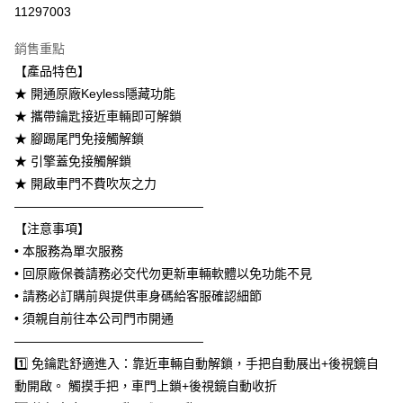
信用卡分期付款
11297003
3 期 0 利率 每期
NT$4,000
21家銀行
銷售重點
6 期 0 利率 每期
NT$2,000
21家銀行
合作金庫商業銀行
第一商業銀行
【產品特色】
華南商業銀行
彰化商業銀行
合作金庫商業銀行
第一商業銀行
LINE Pay
★ 開通原廠Keyless隱藏功能
上海商業儲蓄銀行
台北富邦商業銀行
華南商業銀行
彰化商業銀行
國泰世華商業銀行
兆豐國際商業銀行
★ 攜帶鑰匙接近車輛即可解鎖
Apple Pay
上海商業儲蓄銀行
台北富邦商業銀行
臺灣中小企業銀行
台中商業銀行
★ 腳踢尾門免接觸解鎖
國泰世華商業銀行
兆豐國際商業銀行
匯豐（台灣）商業銀行
華泰商業銀行
街口支付
臺灣中小企業銀行
台中商業銀行
★ 引擎蓋免接觸解鎖
聯邦商業銀行
遠東國際商業銀行
匯豐（台灣）商業銀行
華泰商業銀行
★ 開啟車門不費吹灰之力
悠遊付
元大商業銀行
永豐商業銀行
聯邦商業銀行
遠東國際商業銀行
———————————————
玉山商業銀行
星展（台灣）商業銀行
元大商業銀行
永豐商業銀行
Google Pay
【注意事項】
台新國際商業銀行
中國信託商業銀行
玉山商業銀行
星展（台灣）商業銀行
台灣樂天信用卡公司
• 本服務為單次服務
台新國際商業銀行
中國信託商業銀行
AFTEE先享後付
• 回原廠保養請務必交代勿更新車輛軟體以免功能不見
台灣樂天信用卡公司
相關說明
• 請務必訂購前與提供車身碼給客服確認細節
【關於「AFTEE先享後付」】
ATM付款
AFTEE先享後付是「在收到商品之後才付款」的支付方式。 讓您購物簡單
• 須親自前往本公司門市開通
便利好安心！
———————————————
１．簡單：不需註冊會員、不需綁卡、不需儲值。
運送方式
1️⃣ 免鑰匙舒適進入：靠近車輛自動解鎖，手把自動展出+後視鏡自
２．便利：只要手機號碼，簡訊認證，即可結帳。
３．安心：先確認商品／服務後，再付款。
宅配
動開啟。 觸摸手把，車門上鎖+後視鏡自動收折