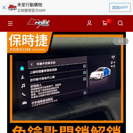
禾笙行動購物
開啟APP
立刻使用官方APP
0
1
/
1