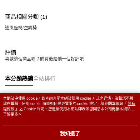
商品相關分類 (1)
通風座椅/空調椅
評價
喜歡這個商品嗎？購買後給他一個好評吧
本分類熱銷
全站排行
本網站中使用 cookie，欲查詢有關本網站使用 cookie 方式之詳情，及若您不希
熱門標籤
望在電腦上使用 cookie 時應如何變更電腦的 cookie 設定，請參閱本網站「
隱私
權條款
」之 Cookie 聲明。您繼續使用本網站即表示您同意本公司得按本網站使
用條款之 Cookie 聲明使用 cookie。
了解更多 >
我知道了