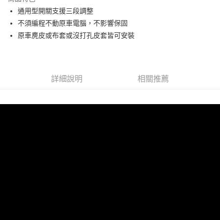
6 期 0 利率 每期
NT$2,000
21家銀行
合作金庫商業銀行
第一商業銀行
通用型開關支援三段調整
華南商業銀行
彰化商業銀行
合作金庫商業銀行
第一商業銀行
LINE Pay
不須編程不動原車電腦，不影響保固
上海商業儲蓄銀行
台北富邦商業銀行
華南商業銀行
彰化商業銀行
國泰世華商業銀行
兆豐國際商業銀行
原車麂皮或布套或沒打孔皮套皆可安裝
Apple Pay
上海商業儲蓄銀行
台北富邦商業銀行
臺灣中小企業銀行
台中商業銀行
國泰世華商業銀行
兆豐國際商業銀行
匯豐（台灣）商業銀行
華泰商業銀行
街口支付
臺灣中小企業銀行
台中商業銀行
聯邦商業銀行
遠東國際商業銀行
匯豐（台灣）商業銀行
華泰商業銀行
悠遊付
元大商業銀行
永豐商業銀行
詳細說明
相關推薦
聯邦商業銀行
遠東國際商業銀行
玉山商業銀行
星展（台灣）商業銀行
元大商業銀行
永豐商業銀行
Google Pay
台新國際商業銀行
中國信託商業銀行
玉山商業銀行
星展（台灣）商業銀行
台灣樂天信用卡公司
台新國際商業銀行
中國信託商業銀行
AFTEE先享後付
台灣樂天信用卡公司
相關說明
【關於「AFTEE先享後付」】
ATM付款
AFTEE先享後付是「在收到商品之後才付款」的支付方式。 讓您購物簡單
便利好安心！
１．簡單：不需註冊會員、不需綁卡、不需儲值。
運送方式
２．便利：只要手機號碼，簡訊認證，即可結帳。
３．安心：先確認商品／服務後，再付款。
宅配
每筆NT$60，滿NT$800(含以上)免運費
【「AFTEE先享後付」結帳流程】
１．於結帳方式選擇「AFTEE先享後付」後，將跳轉至「AFTEE先享後付」
結帳頁面，進行簡訊認證並確認金額後，即可完成結帳。