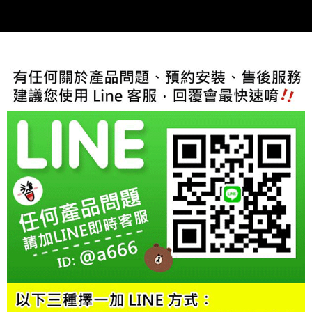
２．訂單成立數日內，您將收到繳費通知簡訊。
３．收到繳費通知簡訊後14天內，點擊此簡訊中的連結，可透過四大超商／
ATM／網路銀行／等多元方式進行付款，方視為交易完成。
※ 請注意：結帳手續完成當下不需立刻繳費，但若您需要取消訂單，請聯絡
購買商品的店家。未經商家同意取消之訂單仍視為有效，需透過AFTEE先享
後付繳納相關費用。
※ 交易是否成功請以「AFTEE先享後付 」之結帳頁面顯示為準，若有關於
是否繳費成功／繳費後需取消欲退款等相關疑問，請聯繫「AFTEE先享後付
客戶支援中心」
https://netprotections.freshdesk.com/support/home
【注意事項】
１．透過由恩沛科技股份有限公司提供之「AFTEE先享後付」服務完成之交
易，需依本服務之必要範圍內提供個人資料，並將交易相關給付款項請求債
權轉讓予恩沛科技股份有限公司。
２．關於個人資料處理事宜，請瀏覽以下網址：
https://aftee.tw/terms/#terms3
３．未成年的使用者請事先徵得法定代理人或監護人之同意方可使用
「AFTEE先享後付」，若未經同意申辦者引起之損失，本公司不負相關責
任。
４．使用「AFTEE先享後付」時，將依據個別帳號之用戶狀況，依本公司即
時審查核予不同之上限額度；若仍有額度不足之情形，本公司將視審查結果
請求用戶進行身份認證。
５．嚴禁一人註冊多個帳號或使用他人資訊註冊。若發現惡意使用之情形，
恩沛科技股份有限公司將有權停止該用戶之使用額度並採取法律行動。