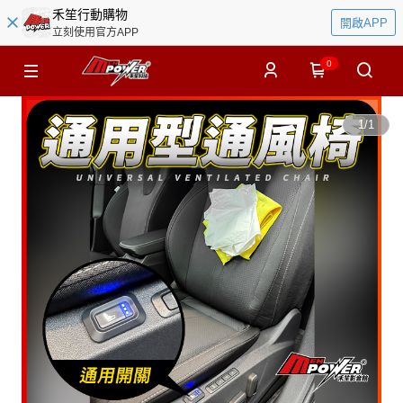
禾笙行動購物
開啟APP
立刻使用官方APP
0
1
/
1