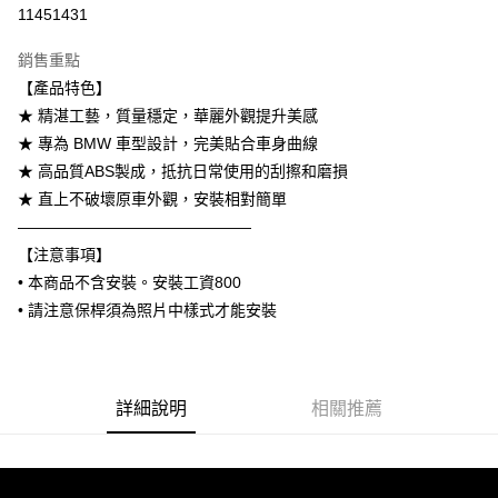
信用卡分期付款
11451431
3 期 0 利率 每期
NT$1,833
21家銀行
銷售重點
6 期 0 利率 每期
NT$916
21家銀行
合作金庫商業銀行
第一商業銀行
【產品特色】
華南商業銀行
彰化商業銀行
合作金庫商業銀行
第一商業銀行
LINE Pay
★ 精湛工藝，質量穩定，華麗外觀提升美感
上海商業儲蓄銀行
台北富邦商業銀行
華南商業銀行
彰化商業銀行
國泰世華商業銀行
兆豐國際商業銀行
★ 專為 BMW 車型設計，完美貼合車身曲線
Apple Pay
上海商業儲蓄銀行
台北富邦商業銀行
臺灣中小企業銀行
台中商業銀行
★ 高品質ABS製成，抵抗日常使用的刮擦和磨損
國泰世華商業銀行
兆豐國際商業銀行
匯豐（台灣）商業銀行
華泰商業銀行
街口支付
臺灣中小企業銀行
台中商業銀行
★ 直上不破壞原車外觀，安裝相對簡單
聯邦商業銀行
遠東國際商業銀行
匯豐（台灣）商業銀行
華泰商業銀行
———————————————
悠遊付
元大商業銀行
永豐商業銀行
聯邦商業銀行
遠東國際商業銀行
【注意事項】
玉山商業銀行
星展（台灣）商業銀行
元大商業銀行
永豐商業銀行
Google Pay
• 本商品不含安裝。安裝工資800
台新國際商業銀行
中國信託商業銀行
玉山商業銀行
星展（台灣）商業銀行
台灣樂天信用卡公司
• 請注意保桿須為照片中樣式才能安裝
台新國際商業銀行
中國信託商業銀行
AFTEE先享後付
台灣樂天信用卡公司
相關說明
【關於「AFTEE先享後付」】
ATM付款
AFTEE先享後付是「在收到商品之後才付款」的支付方式。 讓您購物簡單
詳細說明
相關推薦
便利好安心！
１．簡單：不需註冊會員、不需綁卡、不需儲值。
運送方式
２．便利：只要手機號碼，簡訊認證，即可結帳。
３．安心：先確認商品／服務後，再付款。
宅配