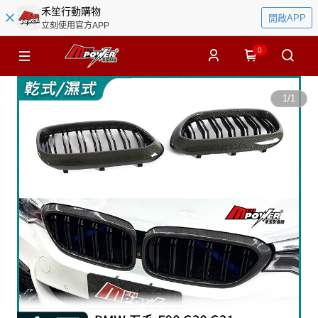
禾笙行動購物
開啟APP
立刻使用官方APP
0
1
/
1