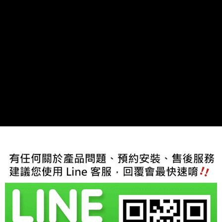
每筆NT$60，滿NT$800(含以上)免運費
【「AFTEE先享後付」結帳流程】
１．於結帳方式選擇「AFTEE先享後付」後，將跳轉至「AFTEE先享後付」
結帳頁面，進行簡訊認證並確認金額後，即可完成結帳。
２．訂單成立數日內，您將收到繳費通知簡訊。
３．收到繳費通知簡訊後14天內，點擊此簡訊中的連結，可透過四大超商／
ATM／網路銀行／等多元方式進行付款，方視為交易完成。
※ 請注意：結帳手續完成當下不需立刻繳費，但若您需要取消訂單，請聯絡
購買商品的店家。未經商家同意取消之訂單仍視為有效，需透過AFTEE先享
後付繳納相關費用。
※ 交易是否成功請以「AFTEE先享後付 」之結帳頁面顯示為準，若有關於
是否繳費成功／繳費後需取消欲退款等相關疑問，請聯繫「AFTEE先享後付
客戶支援中心」
https://netprotections.freshdesk.com/support/home
【注意事項】
１．透過由恩沛科技股份有限公司提供之「AFTEE先享後付」服務完成之交
易，需依本服務之必要範圍內提供個人資料，並將交易相關給付款項請求債
權轉讓予恩沛科技股份有限公司。
２．關於個人資料處理事宜，請瀏覽以下網址：
https://aftee.tw/terms/#terms3
３．未成年的使用者請事先徵得法定代理人或監護人之同意方可使用
「AFTEE先享後付」，若未經同意申辦者引起之損失，本公司不負相關責
任。
４．使用「AFTEE先享後付」時，將依據個別帳號之用戶狀況，依本公司即
時審查核予不同之上限額度；若仍有額度不足之情形，本公司將視審查結果
請求用戶進行身份認證。