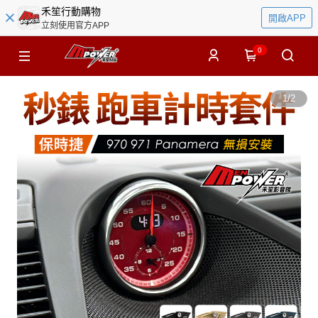
禾笙行動購物
開啟APP
立刻使用官方APP
0
1
/
2