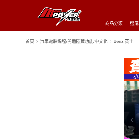
商品分類
選購
首頁
汽車電腦編程/開通隱藏功能/中文化
Benz 賓士