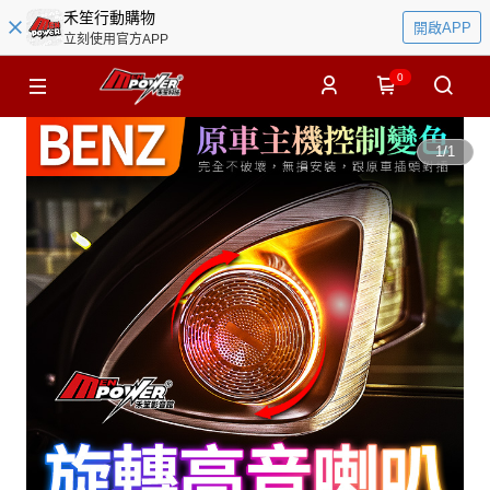
禾笙行動購物
開啟APP
立刻使用官方APP
0
1
/
1