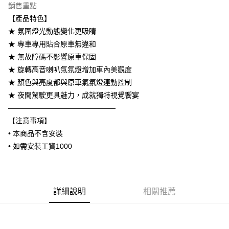
銷售重點
6 期 0 利率 每期
NT$1,416
21家銀行
合作金庫商業銀行
第一商業銀行
【產品特色】
華南商業銀行
彰化商業銀行
合作金庫商業銀行
第一商業銀行
LINE Pay
★ 氛圍燈光動態變化更吸睛
上海商業儲蓄銀行
台北富邦商業銀行
華南商業銀行
彰化商業銀行
國泰世華商業銀行
兆豐國際商業銀行
★ 專車專用貼合原車無違和
Apple Pay
上海商業儲蓄銀行
台北富邦商業銀行
臺灣中小企業銀行
台中商業銀行
★ 無故障碼不影響原車保固
國泰世華商業銀行
兆豐國際商業銀行
匯豐（台灣）商業銀行
華泰商業銀行
街口支付
臺灣中小企業銀行
台中商業銀行
★ 旋轉高音喇叭氣氛燈增加車內美觀度
聯邦商業銀行
遠東國際商業銀行
匯豐（台灣）商業銀行
華泰商業銀行
★ 顏色與亮度都與原車氣氛燈連動控制
悠遊付
元大商業銀行
永豐商業銀行
聯邦商業銀行
遠東國際商業銀行
★ 夜間駕駛更具魅力，成就獨特視覺饗宴
玉山商業銀行
星展（台灣）商業銀行
元大商業銀行
永豐商業銀行
Google Pay
———————————————
台新國際商業銀行
中國信託商業銀行
玉山商業銀行
星展（台灣）商業銀行
台灣樂天信用卡公司
【注意事項】
台新國際商業銀行
中國信託商業銀行
AFTEE先享後付
• 本商品不含安裝
台灣樂天信用卡公司
相關說明
• 如需安裝工資1000
【關於「AFTEE先享後付」】
ATM付款
AFTEE先享後付是「在收到商品之後才付款」的支付方式。 讓您購物簡單
便利好安心！
１．簡單：不需註冊會員、不需綁卡、不需儲值。
運送方式
２．便利：只要手機號碼，簡訊認證，即可結帳。
詳細說明
相關推薦
３．安心：先確認商品／服務後，再付款。
宅配
每筆NT$60，滿NT$800(含以上)免運費
【「AFTEE先享後付」結帳流程】
１．於結帳方式選擇「AFTEE先享後付」後，將跳轉至「AFTEE先享後付」