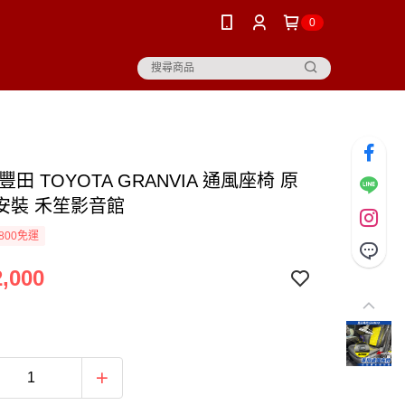
0
豐田 TOYOTA GRANVIA 通風座椅 原
安裝 禾笙影音館
800免運
,000