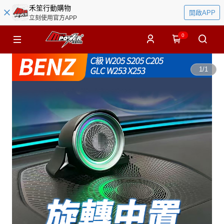
禾笙行動購物
開啟APP
立刻使用官方APP
0
1
/
1