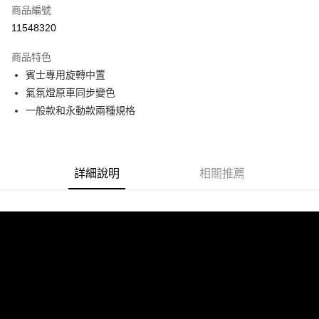
商品編號
信用卡分期付款
11548320
3 期 0 利率 每期
NT$2,966
21家銀行
商品特色
6 期 0 利率 每期
NT$1,483
21家銀行
合作金庫商業銀行
第一商業銀行
賓士專用旋轉中置
華南商業銀行
彰化商業銀行
合作金庫商業銀行
第一商業銀行
LINE Pay
氣氛燈原車同步變色
上海商業儲蓄銀行
台北富邦商業銀行
華南商業銀行
彰化商業銀行
國泰世華商業銀行
兆豐國際商業銀行
一般款和永動款兩種規格
Apple Pay
上海商業儲蓄銀行
台北富邦商業銀行
臺灣中小企業銀行
台中商業銀行
國泰世華商業銀行
兆豐國際商業銀行
匯豐（台灣）商業銀行
華泰商業銀行
街口支付
臺灣中小企業銀行
台中商業銀行
聯邦商業銀行
遠東國際商業銀行
匯豐（台灣）商業銀行
華泰商業銀行
悠遊付
元大商業銀行
永豐商業銀行
詳細說明
相關推薦
聯邦商業銀行
遠東國際商業銀行
玉山商業銀行
星展（台灣）商業銀行
元大商業銀行
永豐商業銀行
Google Pay
台新國際商業銀行
中國信託商業銀行
玉山商業銀行
星展（台灣）商業銀行
台灣樂天信用卡公司
台新國際商業銀行
中國信託商業銀行
AFTEE先享後付
台灣樂天信用卡公司
相關說明
【關於「AFTEE先享後付」】
ATM付款
AFTEE先享後付是「在收到商品之後才付款」的支付方式。 讓您購物簡單
便利好安心！
１．簡單：不需註冊會員、不需綁卡、不需儲值。
運送方式
２．便利：只要手機號碼，簡訊認證，即可結帳。
３．安心：先確認商品／服務後，再付款。