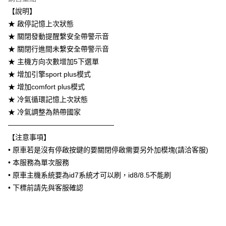
6 期 0 利率 每期
NT$666
21家銀行
合作金庫商業銀行
第一商業銀行
【說明】
華南商業銀行
彰化商業銀行
合作金庫商業銀行
第一商業銀行
LINE Pay
★ 啟停記憶上次狀態
上海商業儲蓄銀行
台北富邦商業銀行
華南商業銀行
彰化商業銀行
國泰世華商業銀行
兆豐國際商業銀行
★ 關閉發動提醒繫安全帶警示音
Apple Pay
上海商業儲蓄銀行
台北富邦商業銀行
臺灣中小企業銀行
台中商業銀行
★ 關閉行進間未繫安全帶警示音
國泰世華商業銀行
兆豐國際商業銀行
匯豐（台灣）商業銀行
華泰商業銀行
街口支付
臺灣中小企業銀行
台中商業銀行
★ 主機方向次數增加5下選單
聯邦商業銀行
遠東國際商業銀行
匯豐（台灣）商業銀行
華泰商業銀行
★ 增加引擎sport plus模式
悠遊付
元大商業銀行
永豐商業銀行
聯邦商業銀行
遠東國際商業銀行
★ 增加comfort plus模式
玉山商業銀行
星展（台灣）商業銀行
元大商業銀行
永豐商業銀行
Google Pay
★ 冷氣循環記憶上次狀態
台新國際商業銀行
中國信託商業銀行
玉山商業銀行
星展（台灣）商業銀行
台灣樂天信用卡公司
★ 冷氣調整為熱帶國家
台新國際商業銀行
中國信託商業銀行
AFTEE先享後付
———————————————
台灣樂天信用卡公司
相關說明
【注意事項】
【關於「AFTEE先享後付」】
ATM付款
AFTEE先享後付是「在收到商品之後才付款」的支付方式。 讓您購物簡單
• 原車若是沒有停啟按鍵的要關閉停啟需要另外加模塊(請洽客服)
便利好安心！
• 本服務為單次服務
１．簡單：不需註冊會員、不需綁卡、不需儲值。
運送方式
• 原車主機系統要為id7系統才可以刷，id8/8.5不能刷
２．便利：只要手機號碼，簡訊認證，即可結帳。
３．安心：先確認商品／服務後，再付款。
宅配
• 下標前請先與客服確認
每筆NT$60，滿NT$800(含以上)免運費
【「AFTEE先享後付」結帳流程】
１．於結帳方式選擇「AFTEE先享後付」後，將跳轉至「AFTEE先享後付」
結帳頁面，進行簡訊認證並確認金額後，即可完成結帳。