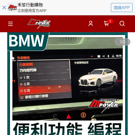
禾笙行動購物
開啟APP
立刻使用官方APP
0
1
/
1