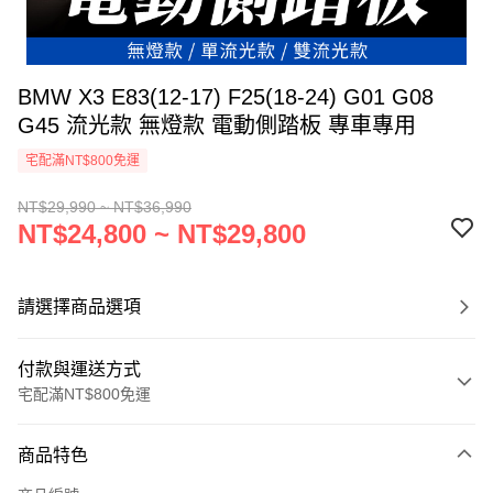
BMW X3 E83(12-17) F25(18-24) G01 G08
G45 流光款 無燈款 電動側踏板 專車專用
宅配滿NT$800免運
NT$29,990 ~ NT$36,990
NT$24,800 ~ NT$29,800
請選擇商品選項
付款與運送方式
宅配滿NT$800免運
付款方式
商品特色
信用卡一次付款