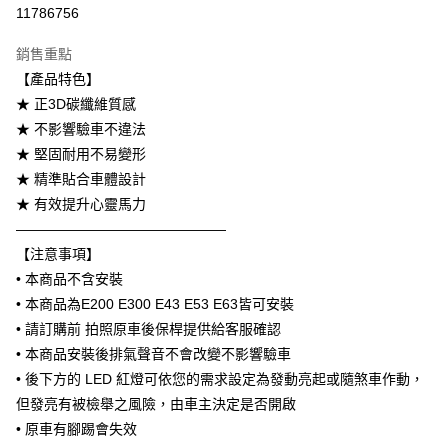
信用卡分期付款
11786756
3 期 0 利率 每期
NT$5,600
21家銀行
銷售重點
6 期 0 利率 每期
NT$2,800
21家銀行
合作金庫商業銀行
第一商業銀行
【產品特色】
華南商業銀行
彰化商業銀行
合作金庫商業銀行
第一商業銀行
LINE Pay
★ 正3D碳纖維質感
上海商業儲蓄銀行
台北富邦商業銀行
華南商業銀行
彰化商業銀行
國泰世華商業銀行
兆豐國際商業銀行
★ 不影響驗車不違法
Apple Pay
上海商業儲蓄銀行
台北富邦商業銀行
臺灣中小企業銀行
台中商業銀行
★ 堅固耐用不易變形
國泰世華商業銀行
兆豐國際商業銀行
匯豐（台灣）商業銀行
華泰商業銀行
街口支付
臺灣中小企業銀行
台中商業銀行
★ 精準貼合車體設計
聯邦商業銀行
遠東國際商業銀行
匯豐（台灣）商業銀行
華泰商業銀行
★ 有效提升心靈馬力
悠遊付
元大商業銀行
永豐商業銀行
聯邦商業銀行
遠東國際商業銀行
———————————————
玉山商業銀行
星展（台灣）商業銀行
元大商業銀行
永豐商業銀行
Google Pay
【注意事項】
台新國際商業銀行
中國信託商業銀行
玉山商業銀行
星展（台灣）商業銀行
台灣樂天信用卡公司
• 本商品不含安裝
台新國際商業銀行
中國信託商業銀行
AFTEE先享後付
• 本商品為E200 E300 E43 E53 E63皆可安裝
台灣樂天信用卡公司
相關說明
• 請訂購前 拍照原車後保桿提供給客服確認
【關於「AFTEE先享後付」】
ATM付款
AFTEE先享後付是「在收到商品之後才付款」的支付方式。 讓您購物簡單
• 本商品安裝後排氣聲音不會改變不影響驗車
便利好安心！
• 後下方的 LED 紅燈可依您的需求設定為發動亮起或隨煞車作動，
１．簡單：不需註冊會員、不需綁卡、不需儲值。
運送方式
但發亮有被檢舉之風險，由車主決定是否開啟
２．便利：只要手機號碼，簡訊認證，即可結帳。
３．安心：先確認商品／服務後，再付款。
宅配
• 原車有腳踢會失效