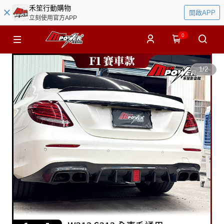
禾笙行動購物
開啟APP
立刻使用官方APP
0
1
/
2