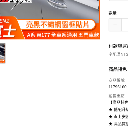
數量
付款與運
宅配滿NT$
付款方式
商品特色
信用卡一
商品編號
11796160
信用卡分
銷售重點
3 期 
【產品特
6 期 
合作金
★ 低配升
華南商
★ 直上安
合作金
LINE Pay
上海商
華南商
★ 高品質
國泰世