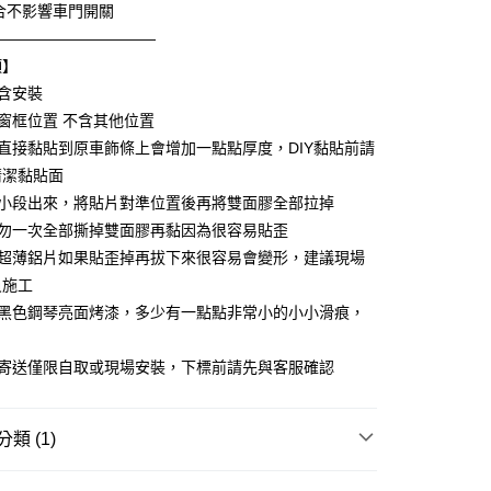
業儲蓄銀行
台北富邦商業銀行
合不影響車門開關
小企業銀行
台中商業銀行
華商業銀行
兆豐國際商業銀行
———————————
台灣）商業銀行
華泰商業銀行
小企業銀行
台中商業銀行
業銀行
遠東國際商業銀行
項】
台灣）商業銀行
華泰商業銀行
業銀行
永豐商業銀行
不含安裝
業銀行
遠東國際商業銀行
業銀行
星展（台灣）商業銀行
業銀行
永豐商業銀行
為窗框位置 不含其他位置
y
際商業銀行
中國信託商業銀行
業銀行
星展（台灣）商業銀行
為直接黏貼到原車飾條上會增加一點點厚度，DIY黏貼前請
天信用卡公司
際商業銀行
中國信託商業銀行
享後付
清潔黏貼面
天信用卡公司
一小段出來，將貼片對準位置後再將雙面膠全部拉掉
FTEE先享後付」】
切勿一次全部撕掉雙面膠再黏因為很容易貼歪
先享後付是「在收到商品之後才付款」的支付方式。 讓您購物簡單
心！
為超薄鋁片如果貼歪掉再拔下來很容易會變形，建議現場
：不需註冊會員、不需綁卡、不需儲值。
員施工
：只要手機號碼，簡訊認證，即可結帳。
為黑色鋼琴亮面烤漆，多少有一點點非常小的小小滑痕，
：先確認商品／服務後，再付款。
EE先享後付」結帳流程】
不寄送僅限自取或現場安裝，下標前請先與客服確認
0，滿NT$800(含以上)免運費
方式選擇「AFTEE先享後付」後，將跳轉至「AFTEE先享後
頁面，進行簡訊認證並確認金額後，即可完成結帳。
成立數日內，您將收到繳費通知簡訊。
費通知簡訊後14天內，點擊此簡訊中的連結，可透過四大超商
類 (1)
網路銀行／等多元方式進行付款，方視為交易完成。
：結帳手續完成當下不需立刻繳費，但若您需要取消訂單，請聯
升級專區
Benz 賓士
的店家。未經商家同意取消之訂單仍視為有效，需透過AFTEE