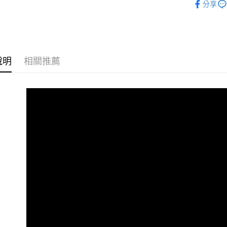
分享
先享後付
※ 交易是
是否繳費成
付客戶支
【注意事
說明
相關推薦
１．透過由
交易，需
求債權轉
２．關於
https://aft
３．未成
「AFTE
任。
４．使用「
即時審查
結果請求
５．嚴禁
形，恩沛
動。