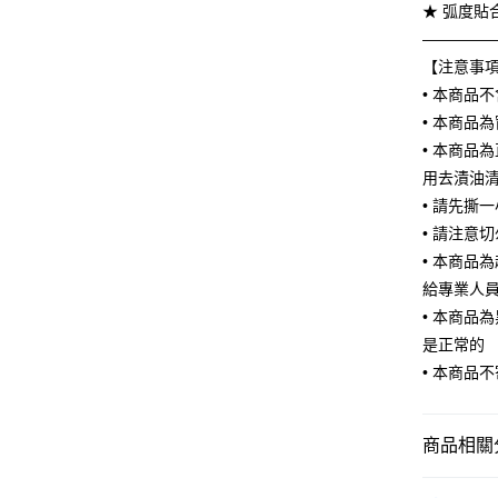
Apple Pay
上海商
★ 弧度貼
臺灣中
國泰世
————
匯豐（
街口支付
臺灣中
聯邦商
【注意事
匯豐（
悠遊付
元大商
• 本商品
聯邦商
玉山商
元大商
• 本商品
Google Pa
台新國
玉山商
• 本商品
台灣樂
台新國
AFTEE先
用去漬油
台灣樂
相關說明
• 請先撕
【關於「A
ATM付款
• 請注意
AFTEE
便利好安
• 本商品
１．簡單
給專業人
２．便利
運送方式
• 本商品
３．安心
是正常的
宅配
【「AFT
• 本商品
每筆NT$6
１．於結帳
付」結帳
２．訂單
３．收到繳
商品相關分
／ATM／
※ 請注意
原車設備
絡購買商品