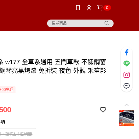
0
系 w177 全車系通用 五門車款 不鏽鋼窗
 鋼琴亮黑烤漆 免拆裝 夜色 外觀 禾笙影
800免運
500
事項
，請先LINE詢問