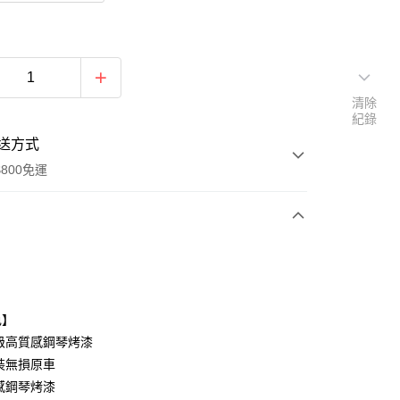
清除
紀錄
送方式
800免運
次付款
期付款
0 利率 每期
NT$1,166
21家銀行
色】
0 利率 每期
NT$583
21家銀行
庫商業銀行
第一商業銀行
級高質感鋼琴烤漆
業銀行
彰化商業銀行
裝無損原車
庫商業銀行
第一商業銀行
業儲蓄銀行
台北富邦商業銀行
業銀行
彰化商業銀行
感鋼琴烤漆
華商業銀行
兆豐國際商業銀行