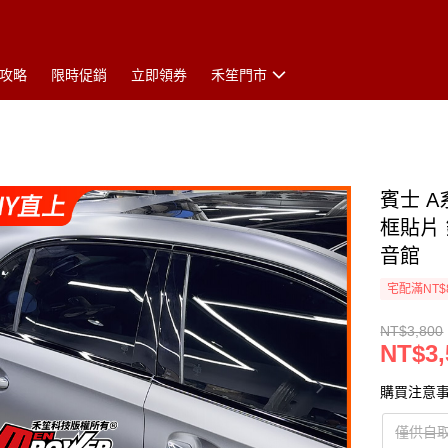
攻略
限時促銷
立即領券
禾笙門市
賓士 A
框貼片
音館
宅配滿NT$
NT$3,800
NT$3,
購買注意
僅供自取