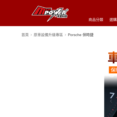
商品分類
選購
首頁
原車設備升級專區
Porsche 保時捷