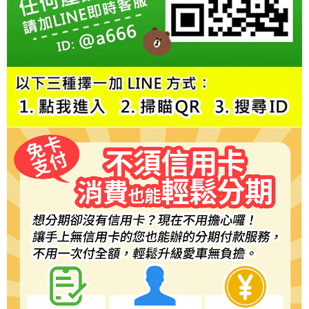
２．訂單成立數日內，您將收到繳費通知簡訊。
３．收到繳費通知簡訊後14天內，點擊此簡訊中的連結，可透過四大超商／
ATM／網路銀行／等多元方式進行付款，方視為交易完成。
※ 請注意：結帳手續完成當下不需立刻繳費，但若您需要取消訂單，請聯絡
購買商品的店家。未經商家同意取消之訂單仍視為有效，需透過AFTEE先享
後付繳納相關費用。
※ 交易是否成功請以「AFTEE先享後付 」之結帳頁面顯示為準，若有關於
是否繳費成功／繳費後需取消欲退款等相關疑問，請聯繫「AFTEE先享後付
客戶支援中心」
https://netprotections.freshdesk.com/support/home
【注意事項】
１．透過由恩沛科技股份有限公司提供之「AFTEE先享後付」服務完成之交
易，需依本服務之必要範圍內提供個人資料，並將交易相關給付款項請求債
權轉讓予恩沛科技股份有限公司。
２．關於個人資料處理事宜，請瀏覽以下網址：
https://aftee.tw/terms/#terms3
３．未成年的使用者請事先徵得法定代理人或監護人之同意方可使用
「AFTEE先享後付」，若未經同意申辦者引起之損失，本公司不負相關責
任。
４．使用「AFTEE先享後付」時，將依據個別帳號之用戶狀況，依本公司即
時審查核予不同之上限額度；若仍有額度不足之情形，本公司將視審查結果
請求用戶進行身份認證。
５．嚴禁一人註冊多個帳號或使用他人資訊註冊。若發現惡意使用之情形，
恩沛科技股份有限公司將有權停止該用戶之使用額度並採取法律行動。