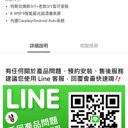
6 期 0 利率 每期
NT$1,800
21家銀行
合作金庫商業銀行
第一商業銀行
特斯拉煥新3/Y+老款3/Y皆可安裝
華南商業銀行
彰化商業銀行
合作金庫商業銀行
第一商業銀行
LINE Pay
8.9吋F9智能藍光超清儀表屏
上海商業儲蓄銀行
台北富邦商業銀行
華南商業銀行
彰化商業銀行
國泰世華商業銀行
兆豐國際商業銀行
內建Carplay/Android Auto系統
Apple Pay
上海商業儲蓄銀行
台北富邦商業銀行
臺灣中小企業銀行
台中商業銀行
國泰世華商業銀行
兆豐國際商業銀行
匯豐（台灣）商業銀行
華泰商業銀行
街口支付
臺灣中小企業銀行
台中商業銀行
聯邦商業銀行
遠東國際商業銀行
匯豐（台灣）商業銀行
華泰商業銀行
悠遊付
元大商業銀行
永豐商業銀行
詳細說明
相關推薦
聯邦商業銀行
遠東國際商業銀行
玉山商業銀行
星展（台灣）商業銀行
元大商業銀行
永豐商業銀行
Google Pay
台新國際商業銀行
中國信託商業銀行
玉山商業銀行
星展（台灣）商業銀行
台灣樂天信用卡公司
台新國際商業銀行
中國信託商業銀行
AFTEE先享後付
台灣樂天信用卡公司
相關說明
【關於「AFTEE先享後付」】
ATM付款
AFTEE先享後付是「在收到商品之後才付款」的支付方式。 讓您購物簡單
便利好安心！
１．簡單：不需註冊會員、不需綁卡、不需儲值。
運送方式
２．便利：只要手機號碼，簡訊認證，即可結帳。
３．安心：先確認商品／服務後，再付款。
宅配
每筆NT$60，滿NT$800(含以上)免運費
【「AFTEE先享後付」結帳流程】
１．於結帳方式選擇「AFTEE先享後付」後，將跳轉至「AFTEE先享後付」
結帳頁面，進行簡訊認證並確認金額後，即可完成結帳。