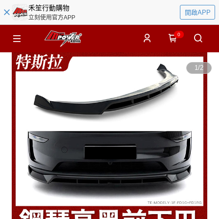
禾笙行動購物
開啟APP
立刻使用官方APP
0
1
/
2