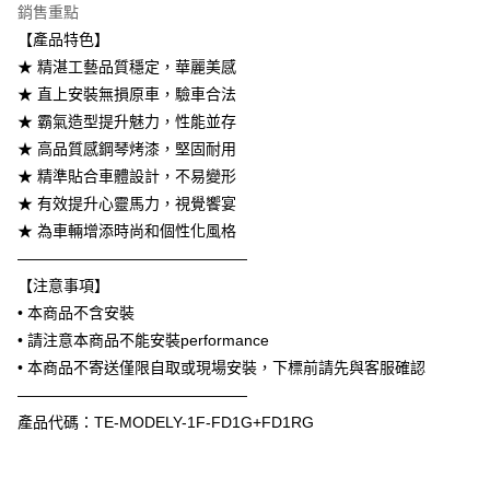
銷售重點
6 期 0 利率 每期
NT$1,900
21家銀行
合作金庫商業銀行
第一商業銀行
【產品特色】
華南商業銀行
彰化商業銀行
合作金庫商業銀行
第一商業銀行
LINE Pay
★ 精湛工藝品質穩定，華麗美感
上海商業儲蓄銀行
台北富邦商業銀行
華南商業銀行
彰化商業銀行
國泰世華商業銀行
兆豐國際商業銀行
★ 直上安裝無損原車，驗車合法
Apple Pay
上海商業儲蓄銀行
台北富邦商業銀行
臺灣中小企業銀行
台中商業銀行
★ 霸氣造型提升魅力，性能並存
國泰世華商業銀行
兆豐國際商業銀行
匯豐（台灣）商業銀行
華泰商業銀行
街口支付
臺灣中小企業銀行
台中商業銀行
★ 高品質感鋼琴烤漆，堅固耐用
聯邦商業銀行
遠東國際商業銀行
匯豐（台灣）商業銀行
華泰商業銀行
★ 精準貼合車體設計，不易變形
悠遊付
元大商業銀行
永豐商業銀行
聯邦商業銀行
遠東國際商業銀行
★ 有效提升心靈馬力，視覺饗宴
玉山商業銀行
星展（台灣）商業銀行
元大商業銀行
永豐商業銀行
Google Pay
★ 為車輛增添時尚和個性化風格
台新國際商業銀行
中國信託商業銀行
玉山商業銀行
星展（台灣）商業銀行
台灣樂天信用卡公司
———————————————
台新國際商業銀行
中國信託商業銀行
AFTEE先享後付
【注意事項】
台灣樂天信用卡公司
相關說明
• 本商品不含安裝
【關於「AFTEE先享後付」】
ATM付款
AFTEE先享後付是「在收到商品之後才付款」的支付方式。 讓您購物簡單
• 請注意本商品不能安裝performance
便利好安心！
• 本商品不寄送僅限自取或現場安裝，下標前請先與客服確認
１．簡單：不需註冊會員、不需綁卡、不需儲值。
運送方式
———————————————
２．便利：只要手機號碼，簡訊認證，即可結帳。
３．安心：先確認商品／服務後，再付款。
宅配
產品代碼：TE-MODELY-1F-FD1G+FD1RG
每筆NT$60，滿NT$800(含以上)免運費
【「AFTEE先享後付」結帳流程】
１．於結帳方式選擇「AFTEE先享後付」後，將跳轉至「AFTEE先享後付」