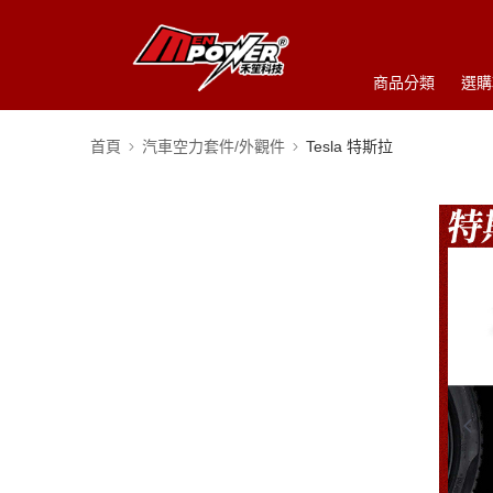
商品分類
選購
首頁
汽車空力套件/外觀件
Tesla 特斯拉