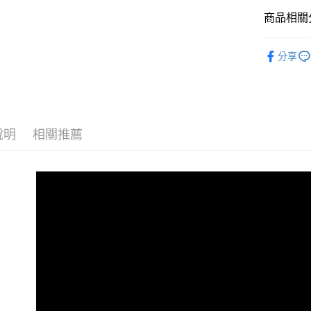
Apple Pay
上海商
臺灣中
國泰世
商品相關分
匯豐（
街口支付
臺灣中
聯邦商
原車設備
匯豐（
悠遊付
元大商
分享
聯邦商
玉山商
元大商
Google Pa
台新國
玉山商
台灣樂
台新國
AFTEE先
台灣樂
相關說明
說明
相關推薦
【關於「A
ATM付款
AFTEE
便利好安
１．簡單
２．便利
運送方式
３．安心
宅配
【「AFT
每筆NT$6
１．於結帳
付」結帳
２．訂單
３．收到繳
／ATM／
※ 請注意
絡購買商品