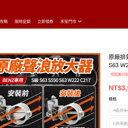
攻略
限時促銷
立即領券
禾笙門市
原廠排氣
S63 
宅配滿NT$
NT$3,
規格
A遙控
C原車