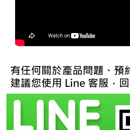
先享後付
※ 交易是
是否繳費成
付客戶支
【注意事
１．透過由
交易，需
求債權轉
２．關於
https://aft
３．未成
「AFTE
任。
４．使用「
即時審查
結果請求
５．嚴禁
形，恩沛
動。