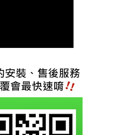
繳納相關費用。
否成功請以「AFTEE先享後付 」之結帳頁面顯示為準，若有關於
功／繳費後需取消欲退款等相關疑問，請聯繫「AFTEE先享後
援中心」
https://netprotections.freshdesk.com/support/home
項】
恩沛科技股份有限公司提供之「AFTEE先享後付」服務完成之
依本服務之必要範圍內提供個人資料，並將交易相關給付款項請
讓予恩沛科技股份有限公司。
個人資料處理事宜，請瀏覽以下網址：
ee.tw/terms/#terms3
年的使用者請事先徵得法定代理人或監護人之同意方可使用
E先享後付」，若未經同意申辦者引起之損失，本公司不負相關責
AFTEE先享後付」時，將依據個別帳號之用戶狀況，依本公司
核予不同之上限額度；若仍有額度不足之情形，本公司將視審查
用戶進行身份認證。
一人註冊多個帳號或使用他人資訊註冊。若發現惡意使用之情
科技股份有限公司將有權停止該用戶之使用額度並採取法律行