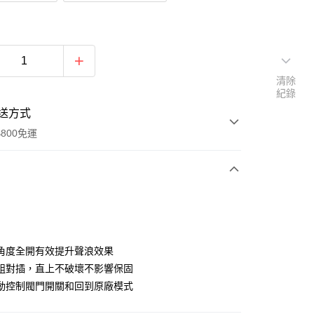
清除
紀錄
送方式
800免運
次付款
期付款
0 利率 每期
NT$1,300
21家銀行
角度全開有效提升聲浪效果
0 利率 每期
NT$650
21家銀行
庫商業銀行
第一商業銀行
組對插，直上不破壞不影響保固
業銀行
彰化商業銀行
動控制閥門開關和回到原廠模式
庫商業銀行
第一商業銀行
業儲蓄銀行
台北富邦商業銀行
業銀行
彰化商業銀行
華商業銀行
兆豐國際商業銀行