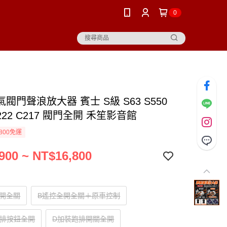
0
閥門聲浪放大器 賓士 S級 S63 S550
W222 C217 閥門全開 禾笙影音館
800免運
900 ~ NT$16,800
全開全關
B遙控全開全關＋原車控制
跑排按鈕全開
D加裝跑排開關全開