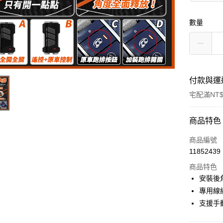
數量
付款與運
宅配滿NT$
付款方式
商品特色
信用卡一
商品編號
11852439
信用卡分
商品特色
3 期 
安裝後
6 期 
合作金
專用線
華南商
支援手
合作金
LINE Pay
上海商
華南商
國泰世