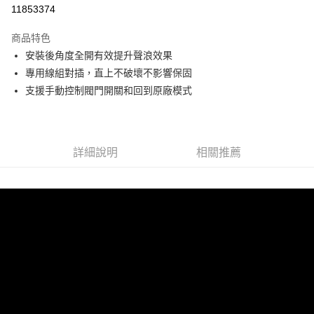
信用卡分期付款
11853374
3 期 0 利率 每期
NT$1,300
21家銀行
商品特色
6 期 0 利率 每期
NT$650
21家銀行
合作金庫商業銀行
第一商業銀行
安裝後角度全開有效提升聲浪效果
華南商業銀行
彰化商業銀行
合作金庫商業銀行
第一商業銀行
LINE Pay
專用線組對插，直上不破壞不影響保固
上海商業儲蓄銀行
台北富邦商業銀行
華南商業銀行
彰化商業銀行
國泰世華商業銀行
兆豐國際商業銀行
支援手動控制閥門開關和回到原廠模式
Apple Pay
上海商業儲蓄銀行
台北富邦商業銀行
臺灣中小企業銀行
台中商業銀行
國泰世華商業銀行
兆豐國際商業銀行
匯豐（台灣）商業銀行
華泰商業銀行
街口支付
臺灣中小企業銀行
台中商業銀行
聯邦商業銀行
遠東國際商業銀行
匯豐（台灣）商業銀行
華泰商業銀行
悠遊付
元大商業銀行
永豐商業銀行
詳細說明
相關推薦
聯邦商業銀行
遠東國際商業銀行
玉山商業銀行
星展（台灣）商業銀行
元大商業銀行
永豐商業銀行
Google Pay
台新國際商業銀行
中國信託商業銀行
玉山商業銀行
星展（台灣）商業銀行
台灣樂天信用卡公司
台新國際商業銀行
中國信託商業銀行
AFTEE先享後付
台灣樂天信用卡公司
相關說明
【關於「AFTEE先享後付」】
ATM付款
AFTEE先享後付是「在收到商品之後才付款」的支付方式。 讓您購物簡單
便利好安心！
１．簡單：不需註冊會員、不需綁卡、不需儲值。
運送方式
２．便利：只要手機號碼，簡訊認證，即可結帳。
３．安心：先確認商品／服務後，再付款。
宅配