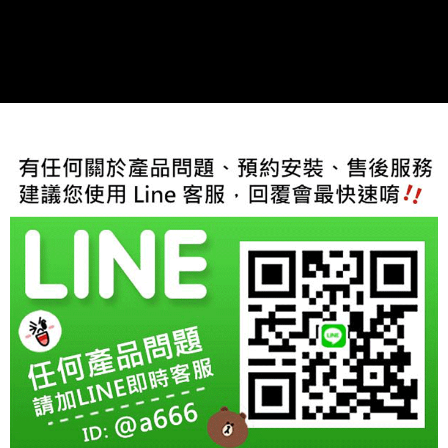
每筆NT$60，滿NT$800(含以上)免運費
【「AFTEE先享後付」結帳流程】
１．於結帳方式選擇「AFTEE先享後付」後，將跳轉至「AFTEE先享後付」
結帳頁面，進行簡訊認證並確認金額後，即可完成結帳。
２．訂單成立數日內，您將收到繳費通知簡訊。
３．收到繳費通知簡訊後14天內，點擊此簡訊中的連結，可透過四大超商／
ATM／網路銀行／等多元方式進行付款，方視為交易完成。
※ 請注意：結帳手續完成當下不需立刻繳費，但若您需要取消訂單，請聯絡
購買商品的店家。未經商家同意取消之訂單仍視為有效，需透過AFTEE先享
後付繳納相關費用。
※ 交易是否成功請以「AFTEE先享後付 」之結帳頁面顯示為準，若有關於
是否繳費成功／繳費後需取消欲退款等相關疑問，請聯繫「AFTEE先享後付
客戶支援中心」
https://netprotections.freshdesk.com/support/home
【注意事項】
１．透過由恩沛科技股份有限公司提供之「AFTEE先享後付」服務完成之交
易，需依本服務之必要範圍內提供個人資料，並將交易相關給付款項請求債
權轉讓予恩沛科技股份有限公司。
２．關於個人資料處理事宜，請瀏覽以下網址：
https://aftee.tw/terms/#terms3
３．未成年的使用者請事先徵得法定代理人或監護人之同意方可使用
「AFTEE先享後付」，若未經同意申辦者引起之損失，本公司不負相關責
任。
４．使用「AFTEE先享後付」時，將依據個別帳號之用戶狀況，依本公司即
時審查核予不同之上限額度；若仍有額度不足之情形，本公司將視審查結果
請求用戶進行身份認證。