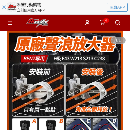
禾笙行動購物
開啟APP
立刻使用官方APP
0
1
/
1