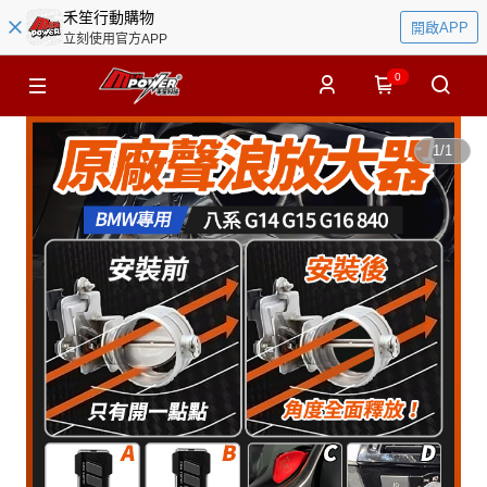
禾笙行動購物
開啟APP
立刻使用官方APP
0
1
/
1