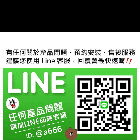
每筆NT$60，滿NT$800(含以上)免運費
【「AFTEE先享後付」結帳流程】
１．於結帳方式選擇「AFTEE先享後付」後，將跳轉至「AFTEE先享後付」
結帳頁面，進行簡訊認證並確認金額後，即可完成結帳。
２．訂單成立數日內，您將收到繳費通知簡訊。
３．收到繳費通知簡訊後14天內，點擊此簡訊中的連結，可透過四大超商／
ATM／網路銀行／等多元方式進行付款，方視為交易完成。
※ 請注意：結帳手續完成當下不需立刻繳費，但若您需要取消訂單，請聯絡
購買商品的店家。未經商家同意取消之訂單仍視為有效，需透過AFTEE先享
後付繳納相關費用。
※ 交易是否成功請以「AFTEE先享後付 」之結帳頁面顯示為準，若有關於
是否繳費成功／繳費後需取消欲退款等相關疑問，請聯繫「AFTEE先享後付
客戶支援中心」
https://netprotections.freshdesk.com/support/home
【注意事項】
１．透過由恩沛科技股份有限公司提供之「AFTEE先享後付」服務完成之交
易，需依本服務之必要範圍內提供個人資料，並將交易相關給付款項請求債
權轉讓予恩沛科技股份有限公司。
２．關於個人資料處理事宜，請瀏覽以下網址：
https://aftee.tw/terms/#terms3
３．未成年的使用者請事先徵得法定代理人或監護人之同意方可使用
「AFTEE先享後付」，若未經同意申辦者引起之損失，本公司不負相關責
任。
４．使用「AFTEE先享後付」時，將依據個別帳號之用戶狀況，依本公司即
時審查核予不同之上限額度；若仍有額度不足之情形，本公司將視審查結果
請求用戶進行身份認證。