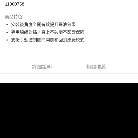
信用卡分期付款
11900758
3 期 0 利率 每期
NT$1,300
21家銀行
商品特色
6 期 0 利率 每期
NT$650
21家銀行
合作金庫商業銀行
第一商業銀行
安裝後角度全開有效提升聲浪效果
華南商業銀行
彰化商業銀行
合作金庫商業銀行
第一商業銀行
LINE Pay
專用線組對插，直上不破壞不影響保固
上海商業儲蓄銀行
台北富邦商業銀行
華南商業銀行
彰化商業銀行
國泰世華商業銀行
兆豐國際商業銀行
支援手動控制閥門開關和回到原廠模式
Apple Pay
上海商業儲蓄銀行
台北富邦商業銀行
臺灣中小企業銀行
台中商業銀行
國泰世華商業銀行
兆豐國際商業銀行
匯豐（台灣）商業銀行
華泰商業銀行
街口支付
臺灣中小企業銀行
台中商業銀行
聯邦商業銀行
遠東國際商業銀行
匯豐（台灣）商業銀行
華泰商業銀行
悠遊付
元大商業銀行
永豐商業銀行
詳細說明
相關推薦
聯邦商業銀行
遠東國際商業銀行
玉山商業銀行
星展（台灣）商業銀行
元大商業銀行
永豐商業銀行
Google Pay
台新國際商業銀行
中國信託商業銀行
玉山商業銀行
星展（台灣）商業銀行
台灣樂天信用卡公司
台新國際商業銀行
中國信託商業銀行
AFTEE先享後付
台灣樂天信用卡公司
相關說明
【關於「AFTEE先享後付」】
ATM付款
AFTEE先享後付是「在收到商品之後才付款」的支付方式。 讓您購物簡單
便利好安心！
１．簡單：不需註冊會員、不需綁卡、不需儲值。
運送方式
２．便利：只要手機號碼，簡訊認證，即可結帳。
３．安心：先確認商品／服務後，再付款。
宅配