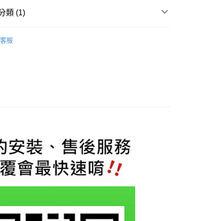
業儲蓄銀行
台北富邦商業銀行
小企業銀行
台中商業銀行
華商業銀行
兆豐國際商業銀行
類 (1)
台灣）商業銀行
華泰商業銀行
小企業銀行
台中商業銀行
業銀行
遠東國際商業銀行
升級專區
BMW 寶馬
台灣）商業銀行
華泰商業銀行
業銀行
永豐商業銀行
客服
業銀行
遠東國際商業銀行
業銀行
星展（台灣）商業銀行
業銀行
永豐商業銀行
y
際商業銀行
中國信託商業銀行
業銀行
星展（台灣）商業銀行
天信用卡公司
際商業銀行
中國信託商業銀行
享後付
天信用卡公司
FTEE先享後付」】
先享後付是「在收到商品之後才付款」的支付方式。 讓您購物簡單
心！
：不需註冊會員、不需綁卡、不需儲值。
：只要手機號碼，簡訊認證，即可結帳。
：先確認商品／服務後，再付款。
EE先享後付」結帳流程】
0，滿NT$800(含以上)免運費
方式選擇「AFTEE先享後付」後，將跳轉至「AFTEE先享後
頁面，進行簡訊認證並確認金額後，即可完成結帳。
成立數日內，您將收到繳費通知簡訊。
費通知簡訊後14天內，點擊此簡訊中的連結，可透過四大超商
網路銀行／等多元方式進行付款，方視為交易完成。
：結帳手續完成當下不需立刻繳費，但若您需要取消訂單，請聯
的店家。未經商家同意取消之訂單仍視為有效，需透過AFTEE