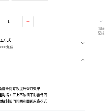
清除
紀錄
送方式
800免運
次付款
期付款
0 利率 每期
NT$1,300
21家銀行
角度全開有效提升聲浪效果
0 利率 每期
NT$650
21家銀行
庫商業銀行
第一商業銀行
組對插，直上不破壞不影響保固
業銀行
彰化商業銀行
動控制閥門開關和回到原廠模式
庫商業銀行
第一商業銀行
業儲蓄銀行
台北富邦商業銀行
業銀行
彰化商業銀行
華商業銀行
兆豐國際商業銀行