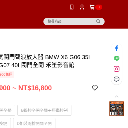
0
閥門聲浪放大器 BMW X6 G06 35I
7 G07 40I 閥門全開 禾笙影音館
800免運
900 ~ NT$16,800
全開全關
B遙控全開全關＋原車控制
2按鍵
D加裝跑排開關全開