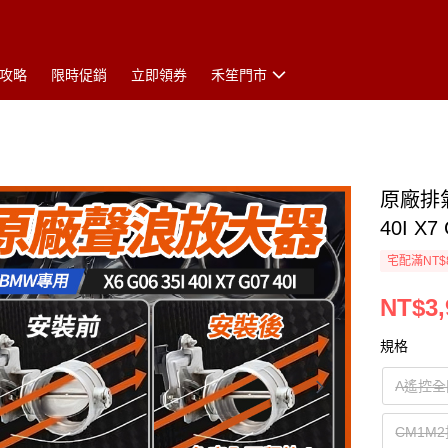
攻略
限時促銷
立即領券
禾笙門市
原廠排氣
40I X
宅配滿NT$
NT$3,
規格
A遙控
CM1M