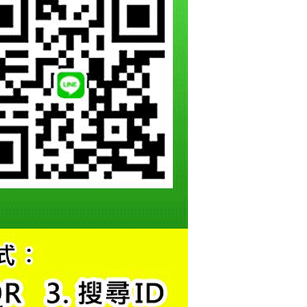
繳納相關費用。
否成功請以「AFTEE先享後付 」之結帳頁面顯示為準，若有關於
功／繳費後需取消欲退款等相關疑問，請聯繫「AFTEE先享後
援中心」
https://netprotections.freshdesk.com/support/home
項】
恩沛科技股份有限公司提供之「AFTEE先享後付」服務完成之
依本服務之必要範圍內提供個人資料，並將交易相關給付款項請
讓予恩沛科技股份有限公司。
個人資料處理事宜，請瀏覽以下網址：
ee.tw/terms/#terms3
年的使用者請事先徵得法定代理人或監護人之同意方可使用
E先享後付」，若未經同意申辦者引起之損失，本公司不負相關責
AFTEE先享後付」時，將依據個別帳號之用戶狀況，依本公司
核予不同之上限額度；若仍有額度不足之情形，本公司將視審查
用戶進行身份認證。
一人註冊多個帳號或使用他人資訊註冊。若發現惡意使用之情
科技股份有限公司將有權停止該用戶之使用額度並採取法律行