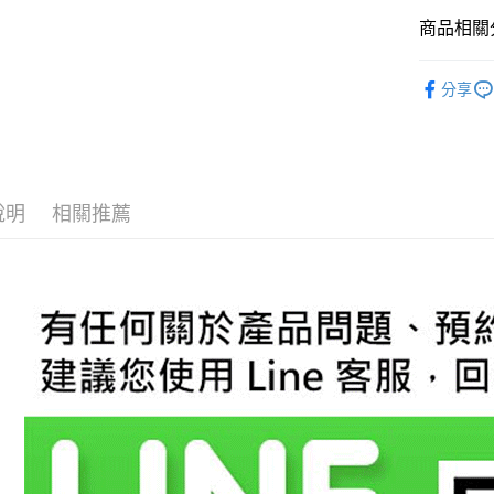
Apple Pay
上海商
臺灣中
國泰世
商品相關分
匯豐（
街口支付
臺灣中
聯邦商
原車設備
匯豐（
悠遊付
元大商
分享
聯邦商
玉山商
元大商
Google Pa
台新國
玉山商
台灣樂
台新國
AFTEE先
台灣樂
相關說明
說明
相關推薦
【關於「A
ATM付款
AFTEE
便利好安
１．簡單
２．便利
運送方式
３．安心
宅配
【「AFT
每筆NT$6
１．於結帳
付」結帳
２．訂單
３．收到繳
／ATM／
※ 請注意
絡購買商品