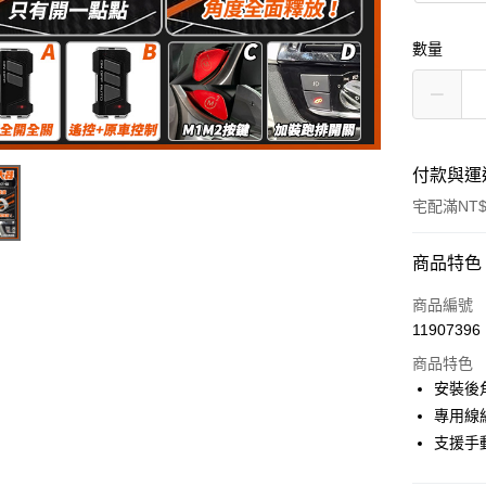
數量
付款與運
宅配滿NT$
付款方式
商品特色
信用卡一
商品編號
11907396
信用卡分
商品特色
3 期 
安裝後
6 期 
合作金
專用線
華南商
支援手
合作金
LINE Pay
上海商
華南商
國泰世