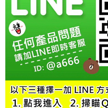
先享後付
※ 交易是
是否繳費成
付客戶支
【注意事
１．透過由
交易，需
求債權轉
２．關於
https://aft
３．未成
「AFTE
任。
４．使用「
即時審查
結果請求
５．嚴禁
形，恩沛
動。