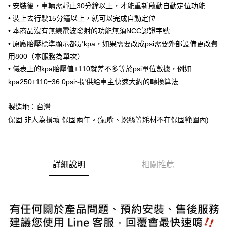
• 安裝後，車輛需靜止30分鐘以上，才能重新啟動自動定位功能
２．訂單成立數日內，您將收到繳費通知簡訊。
每筆NT$60，滿NT$800(含以上)免運費
３．收到繳費通知簡訊後14天內，點擊此簡訊中的連結，可透過四大超商／
• 裝上去行駛15分鐘以上，就可以完成自動定位
ATM／網路銀行／等多元方式進行付款，方視為交易完成。
7-11取貨付款
• 本商品沒有無線電波發射的功能無須NCC認證字號
※ 請注意：結帳手續完成當下不需立刻繳費，但若您需要取消訂單，請聯絡
• 原廠胎壓標準顯示都是kpa，如果需要改成psi需要外部設備更改費
每筆NT$60，滿NT$800(含以上)免運費
購買商品的店家。未經商家同意取消之訂單仍視為有效，需透過AFTEE先享
後付繳納相關費用。
用800（本服務為單次）
宅配
※ 交易是否成功請以「AFTEE先享後付 」之結帳頁面顯示為準，若有關於
• 儀表上的kpa胎壓值+110就差不多等於psi單位數據，例如
是否繳費成功／繳費後需取消欲退款等相關疑問，請聯繫「AFTEE先享後付
每筆NT$60，滿NT$800(含以上)免運費
客戶支援中心」
https://netprotections.freshdesk.com/support/home
kpa250+110=36.0psi~提供給車主快速大約的轉換算法
———————————————
【注意事項】
製造地：台灣
１．透過由恩沛科技股份有限公司提供之「AFTEE先享後付」服務完成之交
易，需依本服務之必要範圍內提供個人資料，並將交易相關給付款項請求債
保固:非人為損壞 保固兩年。(氣嘴、螺絲等耗材不在保固範圍內)
權轉讓予恩沛科技股份有限公司。
２．關於個人資料處理事宜，請瀏覽以下網址：
https://aftee.tw/terms/#terms3
３．未成年的使用者請事先徵得法定代理人或監護人之同意方可使用
「AFTEE先享後付」，若未經同意申辦者引起之損失，本公司不負相關責
詳細說明
相關推薦
任。
４．使用「AFTEE先享後付」時，將依據個別帳號之用戶狀況，依本公司即
時審查核予不同之上限額度；若仍有額度不足之情形，本公司將視審查結果
請求用戶進行身份認證。
５．嚴禁一人註冊多個帳號或使用他人資訊註冊。若發現惡意使用之情形，
恩沛科技股份有限公司將有權停止該用戶之使用額度並採取法律行動。