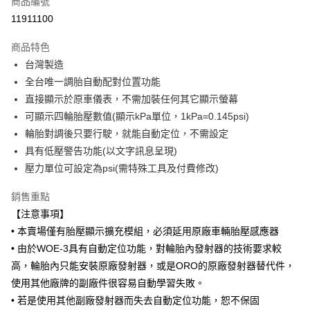
商品編號
超商取貨付款
11911100
LINE Pay
商品特色
Apple Pay
台灣製造
全台唯一調胎自動配對位置功能
街口支付
直接顯示於原車儀表，不需加裝任何其它顯示螢幕
悠遊付
可顯示四輪胎壓數值(顯示kPa單位，1kPa=0.145psi)
輪胎對調後只要行駛，就能自動定位，不需設定
Google Pay
具有低壓警告功能(以文字訊息呈現)
AFTEE先享後付
壓力單位可設定為psi(需特殊工具及付費修改)
相關說明
銷售重點
【關於「AFTEE先享後付」】
ATM付款
AFTEE先享後付是「在收到商品之後才付款」的支付方式。 讓您購物簡單
【注意事項】
便利好安心！
• 本賣場僅有胎壓顯示擴充模組，必須延用原廠車輛胎壓感應器
１．簡單：不需註冊會員、不需綁卡、不需儲值。
運送方式
２．便利：只要手機號碼，簡訊認證，即可結帳。
• 由於WOE-3具有自動定位功能，對輪胎內發射器的技術要求較
３．安心：先確認商品／服務後，再付款。
全家取貨付款
高，輪胎內只能安裝原廠發射器，或是ORO的原廠發射器替代件，
每筆NT$60，滿NT$800(含以上)免運費
使用其他廠牌的副廠件很容易自動學習失敗。
【「AFTEE先享後付」結帳流程】
１．於結帳方式選擇「AFTEE先享後付」後，將跳轉至「AFTEE先享後付」
• 若是使用其他副廠發射器而失去自動定位功能，恕不保固
萊爾富取貨付款
結帳頁面，進行簡訊認證並確認金額後，即可完成結帳。