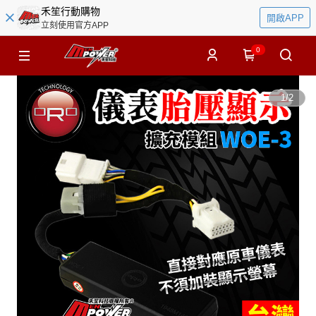
禾笙行動購物
開啟APP
立刻使用官方APP
0
1
/
2