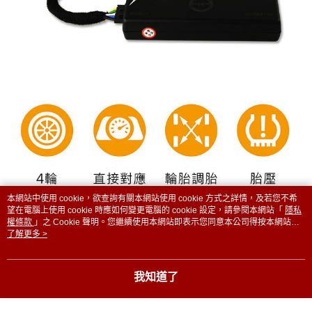
本網站中使用 cookie，欲查詢有關本網站使用 cookie 方式之詳情，及若您不希
望在電腦上使用 cookie 時應如何變更電腦的 cookie 設定，請參閱本網站「
隱私
權條款
」之 Cookie 聲明。您繼續使用本網站即表示您同意本公司得按本網站使
用條款之 Cookie 聲明使用 cookie。
了解更多 >
我知道了