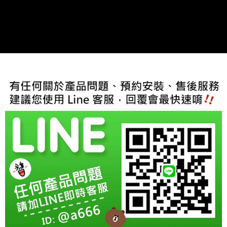
每筆NT$60，滿NT$800(含以上)免運費
【「AFTEE先享後付」結帳流程】
１．於結帳方式選擇「AFTEE先享後付」後，將跳轉至「AFTEE先享後付」
結帳頁面，進行簡訊認證並確認金額後，即可完成結帳。
２．訂單成立數日內，您將收到繳費通知簡訊。
３．收到繳費通知簡訊後14天內，點擊此簡訊中的連結，可透過四大超商／
ATM／網路銀行／等多元方式進行付款，方視為交易完成。
※ 請注意：結帳手續完成當下不需立刻繳費，但若您需要取消訂單，請聯絡
購買商品的店家。未經商家同意取消之訂單仍視為有效，需透過AFTEE先享
後付繳納相關費用。
※ 交易是否成功請以「AFTEE先享後付 」之結帳頁面顯示為準，若有關於
是否繳費成功／繳費後需取消欲退款等相關疑問，請聯繫「AFTEE先享後付
客戶支援中心」
https://netprotections.freshdesk.com/support/home
【注意事項】
１．透過由恩沛科技股份有限公司提供之「AFTEE先享後付」服務完成之交
易，需依本服務之必要範圍內提供個人資料，並將交易相關給付款項請求債
權轉讓予恩沛科技股份有限公司。
２．關於個人資料處理事宜，請瀏覽以下網址：
https://aftee.tw/terms/#terms3
３．未成年的使用者請事先徵得法定代理人或監護人之同意方可使用
「AFTEE先享後付」，若未經同意申辦者引起之損失，本公司不負相關責
任。
４．使用「AFTEE先享後付」時，將依據個別帳號之用戶狀況，依本公司即
時審查核予不同之上限額度；若仍有額度不足之情形，本公司將視審查結果
請求用戶進行身份認證。