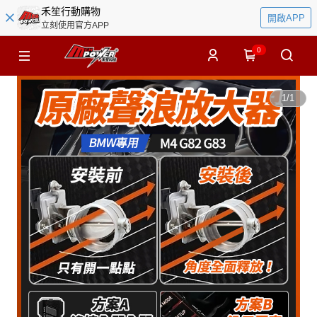
禾笙行動購物
開啟APP
立刻使用官方APP
0
1
/
1