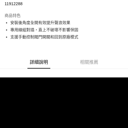
信用卡分期付款
11912288
3 期 0 利率 每期
NT$2,266
21家銀行
商品特色
6 期 0 利率 每期
NT$1,133
21家銀行
合作金庫商業銀行
第一商業銀行
安裝後角度全開有效提升聲浪效果
華南商業銀行
彰化商業銀行
合作金庫商業銀行
第一商業銀行
LINE Pay
專用線組對插，直上不破壞不影響保固
上海商業儲蓄銀行
台北富邦商業銀行
華南商業銀行
彰化商業銀行
國泰世華商業銀行
兆豐國際商業銀行
支援手動控制閥門開關和回到原廠模式
Apple Pay
上海商業儲蓄銀行
台北富邦商業銀行
臺灣中小企業銀行
台中商業銀行
國泰世華商業銀行
兆豐國際商業銀行
匯豐（台灣）商業銀行
華泰商業銀行
街口支付
臺灣中小企業銀行
台中商業銀行
聯邦商業銀行
遠東國際商業銀行
匯豐（台灣）商業銀行
華泰商業銀行
悠遊付
元大商業銀行
永豐商業銀行
詳細說明
相關推薦
聯邦商業銀行
遠東國際商業銀行
玉山商業銀行
星展（台灣）商業銀行
元大商業銀行
永豐商業銀行
Google Pay
台新國際商業銀行
中國信託商業銀行
玉山商業銀行
星展（台灣）商業銀行
台灣樂天信用卡公司
台新國際商業銀行
中國信託商業銀行
AFTEE先享後付
台灣樂天信用卡公司
相關說明
【關於「AFTEE先享後付」】
ATM付款
AFTEE先享後付是「在收到商品之後才付款」的支付方式。 讓您購物簡單
便利好安心！
１．簡單：不需註冊會員、不需綁卡、不需儲值。
運送方式
２．便利：只要手機號碼，簡訊認證，即可結帳。
３．安心：先確認商品／服務後，再付款。
宅配