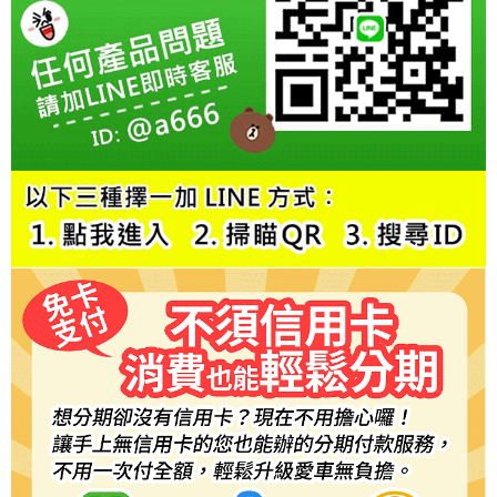
每筆NT$60，滿NT$800(含以上)免運費
【「AFTEE先享後付」結帳流程】
１．於結帳方式選擇「AFTEE先享後付」後，將跳轉至「AFTEE先享後付」
結帳頁面，進行簡訊認證並確認金額後，即可完成結帳。
２．訂單成立數日內，您將收到繳費通知簡訊。
３．收到繳費通知簡訊後14天內，點擊此簡訊中的連結，可透過四大超商／
ATM／網路銀行／等多元方式進行付款，方視為交易完成。
※ 請注意：結帳手續完成當下不需立刻繳費，但若您需要取消訂單，請聯絡
購買商品的店家。未經商家同意取消之訂單仍視為有效，需透過AFTEE先享
後付繳納相關費用。
※ 交易是否成功請以「AFTEE先享後付 」之結帳頁面顯示為準，若有關於
是否繳費成功／繳費後需取消欲退款等相關疑問，請聯繫「AFTEE先享後付
客戶支援中心」
https://netprotections.freshdesk.com/support/home
【注意事項】
１．透過由恩沛科技股份有限公司提供之「AFTEE先享後付」服務完成之交
易，需依本服務之必要範圍內提供個人資料，並將交易相關給付款項請求債
權轉讓予恩沛科技股份有限公司。
２．關於個人資料處理事宜，請瀏覽以下網址：
https://aftee.tw/terms/#terms3
３．未成年的使用者請事先徵得法定代理人或監護人之同意方可使用
「AFTEE先享後付」，若未經同意申辦者引起之損失，本公司不負相關責
任。
４．使用「AFTEE先享後付」時，將依據個別帳號之用戶狀況，依本公司即
時審查核予不同之上限額度；若仍有額度不足之情形，本公司將視審查結果
請求用戶進行身份認證。