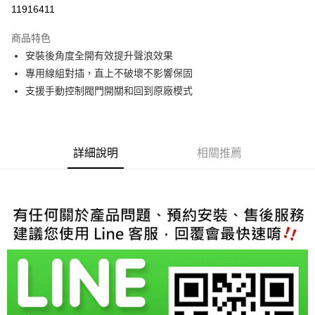
信用卡分期付款
11916411
3 期 0 利率 每期
NT$1,300
21家銀行
商品特色
6 期 0 利率 每期
NT$650
21家銀行
合作金庫商業銀行
第一商業銀行
安裝後角度全開有效提升聲浪效果
華南商業銀行
彰化商業銀行
合作金庫商業銀行
第一商業銀行
LINE Pay
專用線組對插，直上不破壞不影響保固
上海商業儲蓄銀行
台北富邦商業銀行
華南商業銀行
彰化商業銀行
國泰世華商業銀行
兆豐國際商業銀行
支援手動控制閥門開關和回到原廠模式
Apple Pay
上海商業儲蓄銀行
台北富邦商業銀行
臺灣中小企業銀行
台中商業銀行
國泰世華商業銀行
兆豐國際商業銀行
匯豐（台灣）商業銀行
華泰商業銀行
街口支付
臺灣中小企業銀行
台中商業銀行
聯邦商業銀行
遠東國際商業銀行
匯豐（台灣）商業銀行
華泰商業銀行
悠遊付
元大商業銀行
永豐商業銀行
詳細說明
相關推薦
聯邦商業銀行
遠東國際商業銀行
玉山商業銀行
星展（台灣）商業銀行
元大商業銀行
永豐商業銀行
Google Pay
台新國際商業銀行
中國信託商業銀行
玉山商業銀行
星展（台灣）商業銀行
台灣樂天信用卡公司
台新國際商業銀行
中國信託商業銀行
AFTEE先享後付
台灣樂天信用卡公司
相關說明
【關於「AFTEE先享後付」】
ATM付款
AFTEE先享後付是「在收到商品之後才付款」的支付方式。 讓您購物簡單
便利好安心！
１．簡單：不需註冊會員、不需綁卡、不需儲值。
運送方式
２．便利：只要手機號碼，簡訊認證，即可結帳。
３．安心：先確認商品／服務後，再付款。
宅配