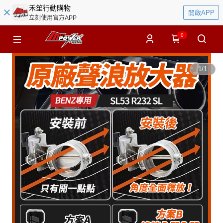
禾笙行動購物
開啟APP
立刻使用官方APP
0
1
/
1