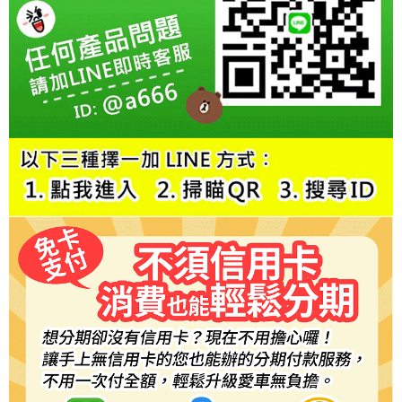
每筆NT$60，滿NT$800(含以上)免運費
【「AFTEE先享後付」結帳流程】
１．於結帳方式選擇「AFTEE先享後付」後，將跳轉至「AFTEE先享後付」
結帳頁面，進行簡訊認證並確認金額後，即可完成結帳。
２．訂單成立數日內，您將收到繳費通知簡訊。
３．收到繳費通知簡訊後14天內，點擊此簡訊中的連結，可透過四大超商／
ATM／網路銀行／等多元方式進行付款，方視為交易完成。
※ 請注意：結帳手續完成當下不需立刻繳費，但若您需要取消訂單，請聯絡
購買商品的店家。未經商家同意取消之訂單仍視為有效，需透過AFTEE先享
後付繳納相關費用。
※ 交易是否成功請以「AFTEE先享後付 」之結帳頁面顯示為準，若有關於
是否繳費成功／繳費後需取消欲退款等相關疑問，請聯繫「AFTEE先享後付
客戶支援中心」
https://netprotections.freshdesk.com/support/home
【注意事項】
１．透過由恩沛科技股份有限公司提供之「AFTEE先享後付」服務完成之交
易，需依本服務之必要範圍內提供個人資料，並將交易相關給付款項請求債
權轉讓予恩沛科技股份有限公司。
２．關於個人資料處理事宜，請瀏覽以下網址：
https://aftee.tw/terms/#terms3
３．未成年的使用者請事先徵得法定代理人或監護人之同意方可使用
「AFTEE先享後付」，若未經同意申辦者引起之損失，本公司不負相關責
任。
４．使用「AFTEE先享後付」時，將依據個別帳號之用戶狀況，依本公司即
時審查核予不同之上限額度；若仍有額度不足之情形，本公司將視審查結果
請求用戶進行身份認證。