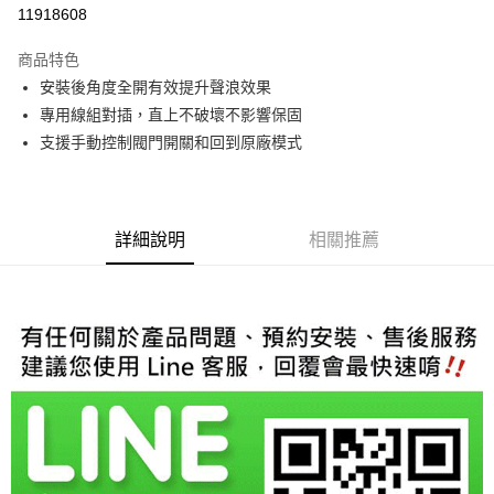
信用卡分期付款
11918608
3 期 0 利率 每期
NT$1,300
21家銀行
商品特色
6 期 0 利率 每期
NT$650
21家銀行
合作金庫商業銀行
第一商業銀行
安裝後角度全開有效提升聲浪效果
華南商業銀行
彰化商業銀行
合作金庫商業銀行
第一商業銀行
LINE Pay
專用線組對插，直上不破壞不影響保固
上海商業儲蓄銀行
台北富邦商業銀行
華南商業銀行
彰化商業銀行
國泰世華商業銀行
兆豐國際商業銀行
支援手動控制閥門開關和回到原廠模式
Apple Pay
上海商業儲蓄銀行
台北富邦商業銀行
臺灣中小企業銀行
台中商業銀行
國泰世華商業銀行
兆豐國際商業銀行
匯豐（台灣）商業銀行
華泰商業銀行
街口支付
臺灣中小企業銀行
台中商業銀行
聯邦商業銀行
遠東國際商業銀行
匯豐（台灣）商業銀行
華泰商業銀行
悠遊付
元大商業銀行
永豐商業銀行
詳細說明
相關推薦
聯邦商業銀行
遠東國際商業銀行
玉山商業銀行
星展（台灣）商業銀行
元大商業銀行
永豐商業銀行
Google Pay
台新國際商業銀行
中國信託商業銀行
玉山商業銀行
星展（台灣）商業銀行
台灣樂天信用卡公司
台新國際商業銀行
中國信託商業銀行
AFTEE先享後付
台灣樂天信用卡公司
相關說明
【關於「AFTEE先享後付」】
ATM付款
AFTEE先享後付是「在收到商品之後才付款」的支付方式。 讓您購物簡單
便利好安心！
１．簡單：不需註冊會員、不需綁卡、不需儲值。
運送方式
２．便利：只要手機號碼，簡訊認證，即可結帳。
３．安心：先確認商品／服務後，再付款。
宅配