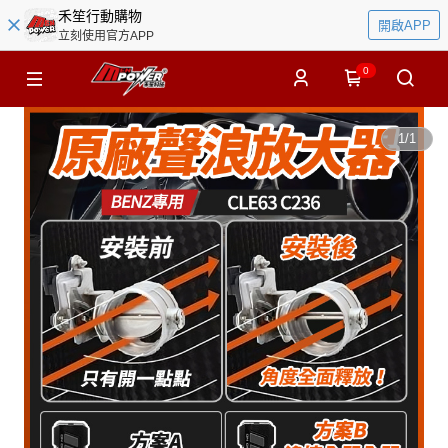
禾笙行動購物
開啟APP
立刻使用官方APP
0
1
/
1