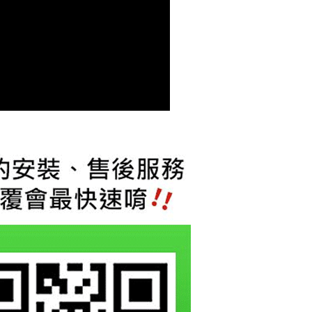
繳納相關費用。
否成功請以「AFTEE先享後付 」之結帳頁面顯示為準，若有關於
功／繳費後需取消欲退款等相關疑問，請聯繫「AFTEE先享後
援中心」
https://netprotections.freshdesk.com/support/home
項】
恩沛科技股份有限公司提供之「AFTEE先享後付」服務完成之
依本服務之必要範圍內提供個人資料，並將交易相關給付款項請
讓予恩沛科技股份有限公司。
個人資料處理事宜，請瀏覽以下網址：
ee.tw/terms/#terms3
年的使用者請事先徵得法定代理人或監護人之同意方可使用
E先享後付」，若未經同意申辦者引起之損失，本公司不負相關責
AFTEE先享後付」時，將依據個別帳號之用戶狀況，依本公司
核予不同之上限額度；若仍有額度不足之情形，本公司將視審查
用戶進行身份認證。
一人註冊多個帳號或使用他人資訊註冊。若發現惡意使用之情
科技股份有限公司將有權停止該用戶之使用額度並採取法律行