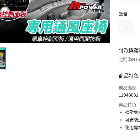
數量
付款與運
宅配滿NT$
付款方式
商品特色
信用卡一
商品編號
11948031
信用卡分
商品特色
3 期 
福斯專
6 期 
合作金
可安裝
華南商
使用專
合作金
LINE Pay
上海商
華南商
國泰世