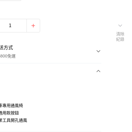
清除
紀錄
送方式
800免運
次付款
期付款
0 利率 每期
NT$5,000
21家銀行
車專用通風椅
0 利率 每期
NT$2,500
21家銀行
庫商業銀行
第一商業銀行
通用款按鈕
業銀行
彰化商業銀行
業工具開孔通風
庫商業銀行
第一商業銀行
業儲蓄銀行
台北富邦商業銀行
業銀行
彰化商業銀行
華商業銀行
兆豐國際商業銀行