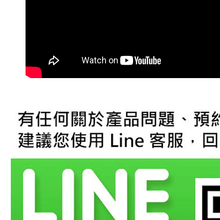
先享後付
※ 交易是
是否繳費成
付客戶支
【注意事
１．透過由
交易，需
求債權轉
２．關於
https://aft
３．未成
「AFTE
任。
４．使用「
即時審查
結果請求
５．嚴禁
形，恩沛
動。