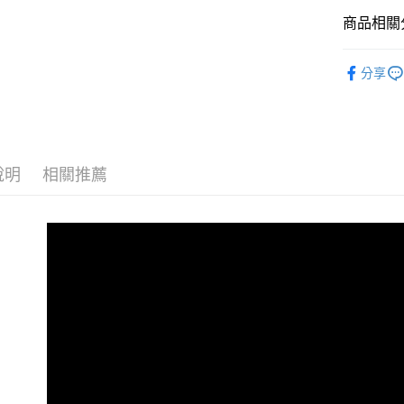
Apple Pay
上海商
臺灣中
國泰世
商品相關分
匯豐（
街口支付
臺灣中
聯邦商
通風座椅/
匯豐（
悠遊付
元大商
分享
聯邦商
玉山商
元大商
Google Pa
台新國
玉山商
台灣樂
台新國
AFTEE先
台灣樂
相關說明
說明
相關推薦
【關於「A
ATM付款
AFTEE
便利好安
１．簡單
２．便利
運送方式
３．安心
宅配
【「AFT
每筆NT$6
１．於結帳
付」結帳
２．訂單
３．收到繳
／ATM／
※ 請注意
絡購買商品