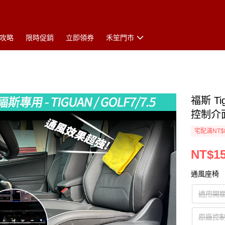
攻略
限時促銷
立即領券
禾笙門市
福斯 Ti
控制介
宅配滿NT$
NT$15
通風座椅
通用開
原廠控