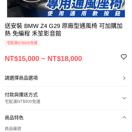
送安裝 BMW Z4 G29 原廠型通風椅 可加購加
熱 免編程 禾笙影音館
宅配滿NT$800免運
NT$15,000 ~ NT$18,000
請選擇商品選項
付款與運送方式
宅配滿NT$800免運
付款方式
商品特色
信用卡一次付款
商品編號