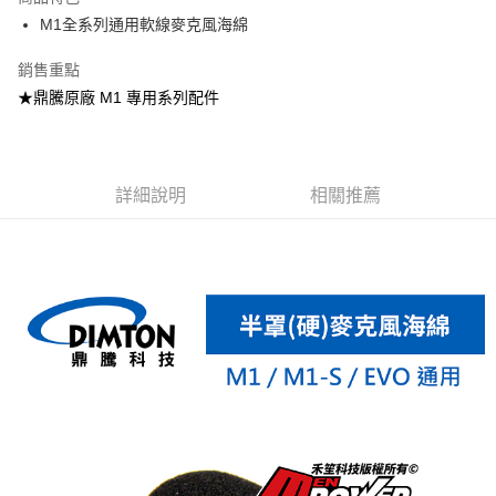
6 期 0 利率 每期
NT$1
21家銀行
合作金庫商業銀行
第一商業銀行
M1全系列通用軟線麥克風海綿
華南商業銀行
彰化商業銀行
合作金庫商業銀行
第一商業銀行
超商取貨付款
上海商業儲蓄銀行
台北富邦商業銀行
華南商業銀行
彰化商業銀行
銷售重點
國泰世華商業銀行
兆豐國際商業銀行
LINE Pay
上海商業儲蓄銀行
台北富邦商業銀行
★鼎騰原廠 M1 專用系列配件
臺灣中小企業銀行
台中商業銀行
國泰世華商業銀行
兆豐國際商業銀行
匯豐（台灣）商業銀行
華泰商業銀行
Apple Pay
臺灣中小企業銀行
台中商業銀行
聯邦商業銀行
遠東國際商業銀行
匯豐（台灣）商業銀行
華泰商業銀行
街口支付
元大商業銀行
永豐商業銀行
聯邦商業銀行
遠東國際商業銀行
玉山商業銀行
詳細說明
星展（台灣）商業銀行
相關推薦
元大商業銀行
永豐商業銀行
悠遊付
台新國際商業銀行
中國信託商業銀行
玉山商業銀行
星展（台灣）商業銀行
台灣樂天信用卡公司
台新國際商業銀行
中國信託商業銀行
Google Pay
台灣樂天信用卡公司
AFTEE先享後付
相關說明
【關於「AFTEE先享後付」】
ATM付款
AFTEE先享後付是「在收到商品之後才付款」的支付方式。 讓您購物簡單
便利好安心！
１．簡單：不需註冊會員、不需綁卡、不需儲值。
運送方式
２．便利：只要手機號碼，簡訊認證，即可結帳。
３．安心：先確認商品／服務後，再付款。
全家取貨付款
每筆NT$60，滿NT$800(含以上)免運費
【「AFTEE先享後付」結帳流程】