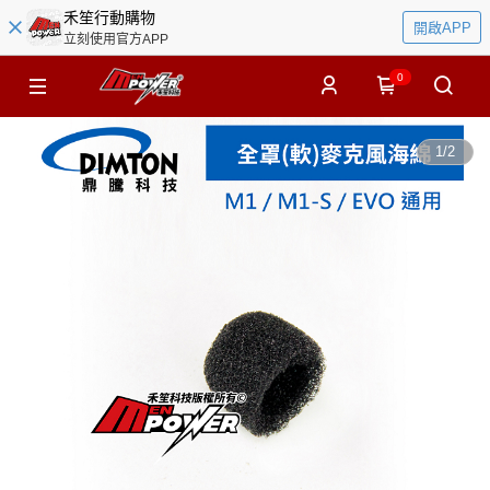
禾笙行動購物
開啟APP
立刻使用官方APP
0
1
/
2