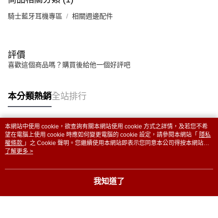
騎士藍牙耳機專區
相關週邊配件
評價
喜歡這個商品嗎？購買後給他一個好評吧
本分類熱銷
全站排行
本網站中使用 cookie，欲查詢有關本網站使用 cookie 方式之詳情，及若您不希
熱門標籤
望在電腦上使用 cookie 時應如何變更電腦的 cookie 設定，請參閱本網站「
隱私
權條款
」之 Cookie 聲明。您繼續使用本網站即表示您同意本公司得按本網站使
用條款之 Cookie 聲明使用 cookie。
了解更多 >
我知道了