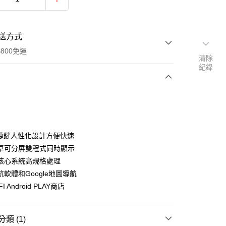
送方式
800免運
清除
紀錄
次付款
期付款
0 利率 每期
NT$6,333
21家銀行
快捷鍵人性化設計方便快速
0 利率 每期
NT$3,166
21家銀行
庫商業銀行
第一商業銀行
卓可分屏雙程式同時顯示
業銀行
彰化商業銀行
核心系統高規格處理
庫商業銀行
第一商業銀行
業儲蓄銀行
台北富邦商業銀行
業銀行
彰化商業銀行
軟體和Google地圖導航
華商業銀行
兆豐國際商業銀行
業儲蓄銀行
台北富邦商業銀行
I Android PLAY商店
小企業銀行
台中商業銀行
華商業銀行
兆豐國際商業銀行
台灣）商業銀行
華泰商業銀行
小企業銀行
台中商業銀行
業銀行
遠東國際商業銀行
台灣）商業銀行
華泰商業銀行
類 (1)
業銀行
永豐商業銀行
業銀行
遠東國際商業銀行