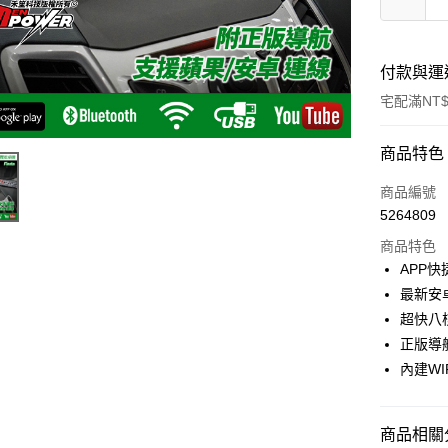
付款與運
宅配滿NT$
付款方式
商品特色
信用卡一
商品編號
5264809
信用卡分
商品特色
3 期 
APP
6 期 
合作金
最新安
華南商
超快八
合作金
LINE Pay
上海商
華南商
正版導航
國泰世
Apple Pay
上海商
內建WIF
臺灣中
國泰世
匯豐（
街口支付
臺灣中
聯邦商
匯豐（
商品相關分
悠遊付
元大商
聯邦商