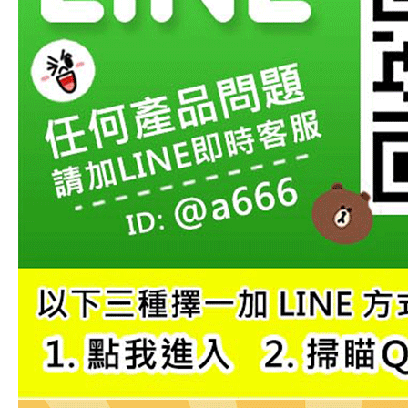
【注意事
１．透過由
交易，需
求債權轉
２．關於
https://aft
３．未成
「AFTE
任。
４．使用「
即時審查
結果請求
５．嚴禁
形，恩沛
動。