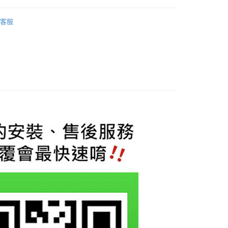
業銀行
星展（台灣）商業銀行
業銀行
永豐商業銀行
y
安卓機
Ford 福特
際商業銀行
中國信託商業銀行
業銀行
星展（台灣）商業銀行
客服
天信用卡公司
際商業銀行
中國信託商業銀行
享後付
天信用卡公司
FTEE先享後付」】
先享後付是「在收到商品之後才付款」的支付方式。 讓您購物簡單
心！
：不需註冊會員、不需綁卡、不需儲值。
：只要手機號碼，簡訊認證，即可結帳。
：先確認商品／服務後，再付款。
EE先享後付」結帳流程】
0，滿NT$800(含以上)免運費
方式選擇「AFTEE先享後付」後，將跳轉至「AFTEE先享後
頁面，進行簡訊認證並確認金額後，即可完成結帳。
成立數日內，您將收到繳費通知簡訊。
費通知簡訊後14天內，點擊此簡訊中的連結，可透過四大超商
網路銀行／等多元方式進行付款，方視為交易完成。
：結帳手續完成當下不需立刻繳費，但若您需要取消訂單，請聯
的店家。未經商家同意取消之訂單仍視為有效，需透過AFTEE
繳納相關費用。
否成功請以「AFTEE先享後付 」之結帳頁面顯示為準，若有關於
功／繳費後需取消欲退款等相關疑問，請聯繫「AFTEE先享後
援中心」
https://netprotections.freshdesk.com/support/home