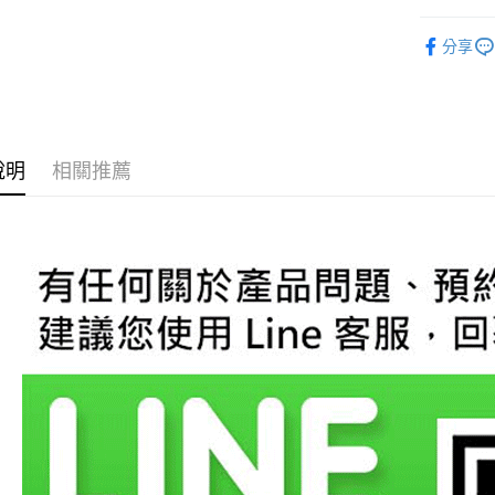
玉山商
元大商
Google Pa
👍歐系車
台新國
玉山商
分享
台灣樂
台新國
AFTEE先
台灣樂
相關說明
【關於「A
ATM付款
AFTEE
便利好安
說明
相關推薦
１．簡單
２．便利
運送方式
３．安心
宅配
【「AFT
每筆NT$6
１．於結帳
付」結帳
２．訂單
３．收到繳
／ATM／
※ 請注意
絡購買商品
先享後付
※ 交易是
是否繳費成
付客戶支