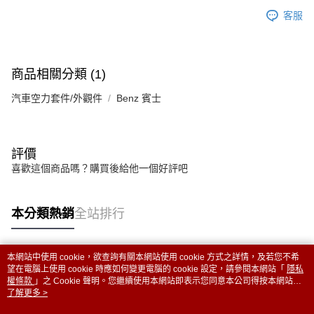
客服
商品相關分類 (1)
汽車空力套件/外觀件
Benz 賓士
評價
喜歡這個商品嗎？購買後給他一個好評吧
本分類熱銷
全站排行
本網站中使用 cookie，欲查詢有關本網站使用 cookie 方式之詳情，及若您不希
熱門標籤
望在電腦上使用 cookie 時應如何變更電腦的 cookie 設定，請參閱本網站「
隱私
權條款
」之 Cookie 聲明。您繼續使用本網站即表示您同意本公司得按本網站使
用條款之 Cookie 聲明使用 cookie。
了解更多 >