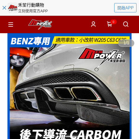
禾笙行動購物
開啟APP
立刻使用官方APP
0
1
/
1