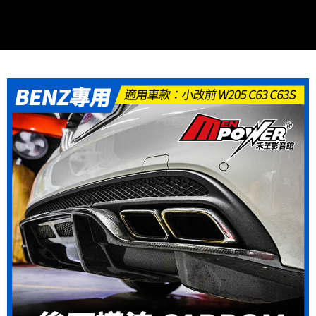
２．訂單成立數日內，您將收到繳費通知簡訊。
３．收到繳費通知簡訊後14天內，點擊此簡訊中的連結，可透過四大超商／
ATM／網路銀行／等多元方式進行付款，方視為交易完成。
※ 請注意：結帳手續完成當下不需立刻繳費，但若您需要取消訂單，請聯絡
購買商品的店家。未經商家同意取消之訂單仍視為有效，需透過AFTEE先享
後付繳納相關費用。
※ 交易是否成功請以「AFTEE先享後付 」之結帳頁面顯示為準，若有關於
是否繳費成功／繳費後需取消欲退款等相關疑問，請聯繫「AFTEE先享後付
客戶支援中心」
https://netprotections.freshdesk.com/support/home
【注意事項】
１．透過由恩沛科技股份有限公司提供之「AFTEE先享後付」服務完成之交
易，需依本服務之必要範圍內提供個人資料，並將交易相關給付款項請求債
權轉讓予恩沛科技股份有限公司。
２．關於個人資料處理事宜，請瀏覽以下網址：
https://aftee.tw/terms/#terms3
３．未成年的使用者請事先徵得法定代理人或監護人之同意方可使用
「AFTEE先享後付」，若未經同意申辦者引起之損失，本公司不負相關責
任。
４．使用「AFTEE先享後付」時，將依據個別帳號之用戶狀況，依本公司即
時審查核予不同之上限額度；若仍有額度不足之情形，本公司將視審查結果
請求用戶進行身份認證。
５．嚴禁一人註冊多個帳號或使用他人資訊註冊。若發現惡意使用之情形，
恩沛科技股份有限公司將有權停止該用戶之使用額度並採取法律行動。