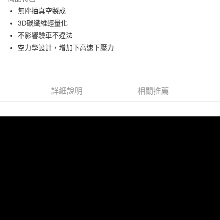
6 期 0 利率 每期
NT$2,633
21家銀行
合作金庫商業銀行
第一商業銀行
無塵抽真空製成
華南商業銀行
彰化商業銀行
合作金庫商業銀行
第一商業銀行
LINE Pay
3D碳纖維輕量化
上海商業儲蓄銀行
台北富邦商業銀行
華南商業銀行
彰化商業銀行
國泰世華商業銀行
兆豐國際商業銀行
不影響驗車不違法
Apple Pay
上海商業儲蓄銀行
台北富邦商業銀行
臺灣中小企業銀行
台中商業銀行
空力學設計，增加下高速下壓力
國泰世華商業銀行
兆豐國際商業銀行
匯豐（台灣）商業銀行
華泰商業銀行
街口支付
臺灣中小企業銀行
台中商業銀行
聯邦商業銀行
遠東國際商業銀行
匯豐（台灣）商業銀行
華泰商業銀行
悠遊付
元大商業銀行
永豐商業銀行
聯邦商業銀行
遠東國際商業銀行
玉山商業銀行
星展（台灣）商業銀行
元大商業銀行
永豐商業銀行
詳細說明
相關推薦
Google Pay
台新國際商業銀行
中國信託商業銀行
玉山商業銀行
星展（台灣）商業銀行
台灣樂天信用卡公司
台新國際商業銀行
中國信託商業銀行
AFTEE先享後付
台灣樂天信用卡公司
相關說明
【關於「AFTEE先享後付」】
ATM付款
AFTEE先享後付是「在收到商品之後才付款」的支付方式。 讓您購物簡單
便利好安心！
１．簡單：不需註冊會員、不需綁卡、不需儲值。
運送方式
２．便利：只要手機號碼，簡訊認證，即可結帳。
３．安心：先確認商品／服務後，再付款。
宅配
每筆NT$60，滿NT$800(含以上)免運費
【「AFTEE先享後付」結帳流程】
１．於結帳方式選擇「AFTEE先享後付」後，將跳轉至「AFTEE先享後付」
結帳頁面，進行簡訊認證並確認金額後，即可完成結帳。