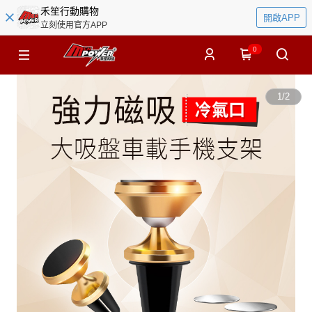
禾笙行動購物
開啟APP
立刻使用官方APP
0
1
/
2