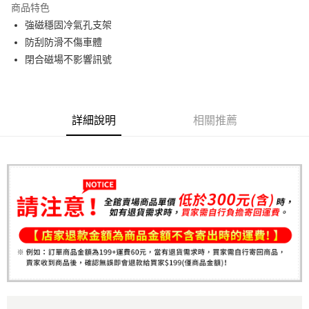
商品特色
6 期 0 利率 每期
NT$26
21家銀行
合作金庫商業銀行
第一商業銀行
強磁穩固冷氣孔支架
華南商業銀行
彰化商業銀行
合作金庫商業銀行
第一商業銀行
超商取貨付款
防刮防滑不傷車體
上海商業儲蓄銀行
台北富邦商業銀行
華南商業銀行
彰化商業銀行
國泰世華商業銀行
兆豐國際商業銀行
閉合磁場不影響訊號
LINE Pay
上海商業儲蓄銀行
台北富邦商業銀行
臺灣中小企業銀行
台中商業銀行
國泰世華商業銀行
兆豐國際商業銀行
匯豐（台灣）商業銀行
華泰商業銀行
Apple Pay
臺灣中小企業銀行
台中商業銀行
聯邦商業銀行
遠東國際商業銀行
匯豐（台灣）商業銀行
華泰商業銀行
街口支付
元大商業銀行
永豐商業銀行
詳細說明
相關推薦
聯邦商業銀行
遠東國際商業銀行
玉山商業銀行
星展（台灣）商業銀行
元大商業銀行
永豐商業銀行
悠遊付
台新國際商業銀行
中國信託商業銀行
玉山商業銀行
星展（台灣）商業銀行
台灣樂天信用卡公司
台新國際商業銀行
中國信託商業銀行
Google Pay
台灣樂天信用卡公司
AFTEE先享後付
相關說明
【關於「AFTEE先享後付」】
ATM付款
AFTEE先享後付是「在收到商品之後才付款」的支付方式。 讓您購物簡單
便利好安心！
１．簡單：不需註冊會員、不需綁卡、不需儲值。
運送方式
２．便利：只要手機號碼，簡訊認證，即可結帳。
３．安心：先確認商品／服務後，再付款。
全家取貨付款